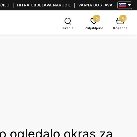
AČILO
HITRA OBDELAVA NAROČIL
VARNA DOSTAVA
0
0
Iskanje
Priljubljene
Košarica
o ogledalo okras za