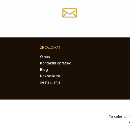
Izpolnite obrazec ali
info@zrcalomat.si
ZRCALOMAT
O nas
Kontaktni obrazec
Blog
Navodila za
sestavljanje
To spletno m