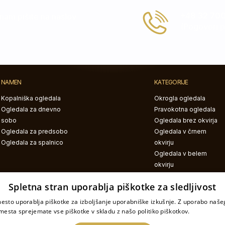
+48 32 700
 nam pišite na naslov
(Pogovori po
NAMEN
KATEGORIJE
Kopalniška ogledala
Okrogla ogledala
Ogledala za dnevno
Pravokotna ogledala
sobo
Ogledala brez okvirja
Ogledala za predsobo
Ogledala v črnem
Ogledala za spalnico
okvirju
Ogledala v belem
okvirju
Ogledala z LED
Spletna stran uporablja piškotke za sledljivost
osvetlitvijo
Nepravilna ogledala
esto uporablja piškotke za izboljšanje uporabniške izkušnje. Z uporabo naš
Ogledala s potiskom
mesta sprejemate vse piškotke v skladu z našo politiko piškotkov.
Podrobnost
Polkrožna ogledala