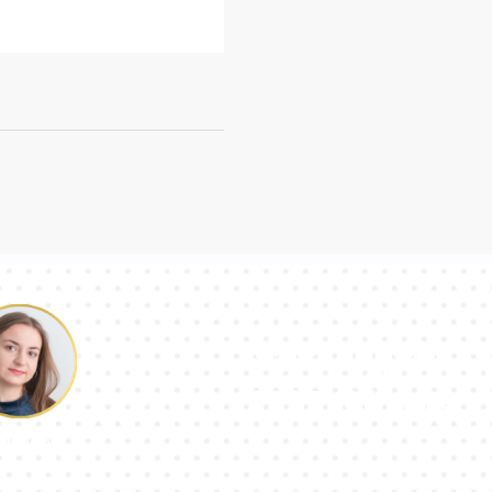
Naša ekipa sve
odgovorila na v
aulina