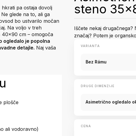
steno 35x
hkrati pa ostaja dovolj
Ne glede na to, ali ga
 povsod bo ustvarilo močan
j. Na voljo v treh
Iščete nekaj drugačnega? N
 in 40x90 cm – omogoča
značaj? Potem je organsko 
 ogledalo je popolna
VARIANTA
navadne detajle.
Naj vaša
Bez Rámu
ku
DRUGE DIMENZIJE
Asimetrično ogledalo 
e plošče
CENA
o ali vodoravno)