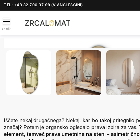
TEL: +48 32 700 37 99 (V ANGLEŠČINI)
Izdelki
Iščete nekaj drugačnega? Nekaj, kar bo takoj pritegnilo 
značaj? Potem je organsko ogledalo prava izbira za vas.
element, temveč prava umetnina na steni – asimetrično 