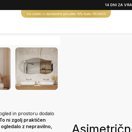
14 DNI ZA VR
Vsi izdelki iz standardne ponudbe
-5%
Koda: PROMO5
pogled in prostoru dodalo
To ni zgolj praktičen
Asimetričn
ogledalo z nepravilno,