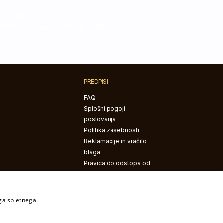
 37 99
tekajo v angleščini ali poljščini)
PREDPISI
FAQ
Splošni pogoji
poslovanja
Politika zasebnosti
Reklamacije in vračilo
blaga
Pravica do odstopa od
pogodbe
ega spletnega
i