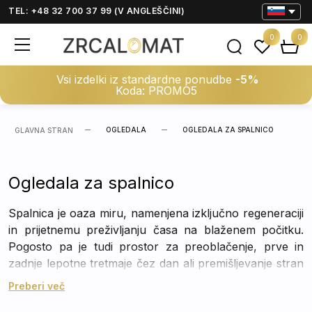
TEL: +48 32 700 37 99 (V ANGLEŠČINI)
0
0
Vsi izdelki iz standardne ponudbe
-5%
Koda: PROMO5
OGLEDALA
OGLEDALA ZA SPALNICO
GLAVNA STRAN
Ogledala za spalnico
Spalnica je oaza miru, namenjena izključno regeneraciji
in prijetnemu preživljanju časa na blaženem počitku.
Pogosto pa je tudi prostor za preoblačenje, prve in
zadnje lepotne tretmaje čez dan ali premišljevanje stran
od hišnega vrveža. Zato je
ogledalo v spalnici bistveni
Preberi več
element urejanja interierja
. Vredno je staviti na