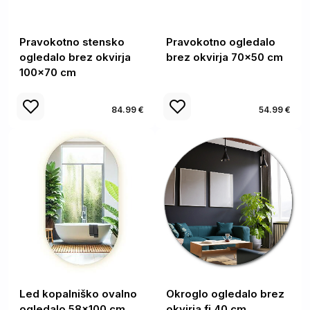
Pravokotno stensko
Pravokotno ogledalo
ogledalo brez okvirja
brez okvirja 70x50 cm
100x70 cm
84.99 €
54.99 €
Led kopalniško ovalno
Okroglo ogledalo brez
ogledalo 58x100 cm
okvirja fi 40 cm