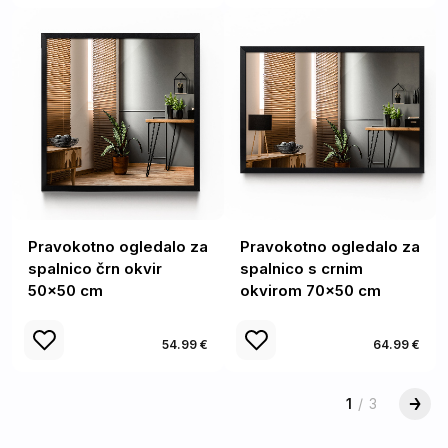
Pravokotno ogledalo za
Pravokotno ogledalo za
spalnico črn okvir
spalnico s crnim
50x50 cm
okvirom 70x50 cm
54.99 €
64.99 €
1
/
3