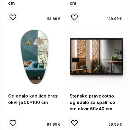
cm
cm
114.99 €
149.99 €
Ogledalo kapljice brez
Stensko pravokotno
okvirja 50x100 cm
ogledalo za spalnico
črn okvir 60x40 cm
84.99 €
59.99 €