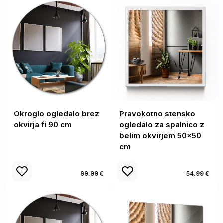
Okroglo ogledalo brez
Pravokotno stensko
okvirja fi 90 cm
ogledalo za spalnico z
belim okvirjem 50x50
cm
99.99 €
54.99 €