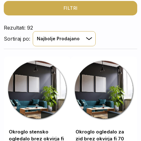
takšnega, ki bo popolnoma ustrezal njegovemu
značaju in potrebam uporabnikov.
FILTRI
Rezultati: 92
Sortiraj po:
Najbolje Prodajano
Okroglo stensko
Okroglo ogledalo za
ogledalo brez okvirja fi
zid brez okvirja fi 70