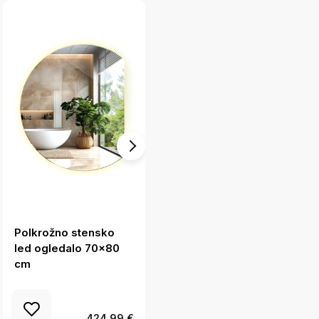
Polkrožno stensko
Polkrožno
led ogledalo 70x80
dekorativno ogledalo
cm
63x70 cm
424.99 €