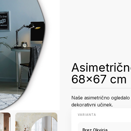
Asimetričn
68x67 cm
Naše asimetrično ogledalo 
dekorativni učinek.
VARIANTA
Brez Okvirja