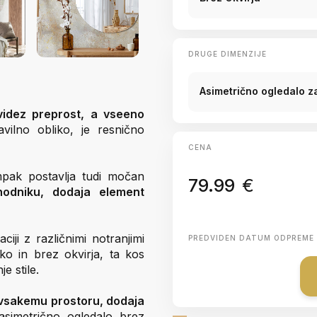
DRUGE DIMENZIJE
Asimetrično ogledalo 
videz preprost, a vseeno
vilno obliko, je resnično
CENA
mpak postavlja tudi močan
79.99
€
 hodniku, dodaja element
iji z različnimi notranjimi
PREDVIDEN DATUM ODPREME
iko in brez okvirja, ta kos
e stile.
 vsakemu prostoru, dodaja
simetrično ogledalo brez