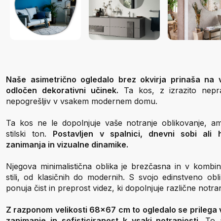
Naše asimetrično ogledalo brez okvirja prinaša na 
odločen dekorativni učinek.
Ta kos, z izrazito nepra
nepogrešljiv v vsakem modernem domu.
Ta kos ne le dopolnjuje vaše notranje oblikovanje, a
stilski ton.
Postavljen v spalnici, dnevni sobi ali
zanimanja in vizualne dinamike.
Njegova minimalistična oblika je brezčasna in v kombinac
stili, od klasičnih do modernih. S svojo edinstveno obl
ponuja čist in preprost videz, ki dopolnjuje različne notranj
Z razponom velikosti 68x67 cm to ogledalo se prilega
zanimanje in sofisticiranost k vsaki notranjosti.
To a