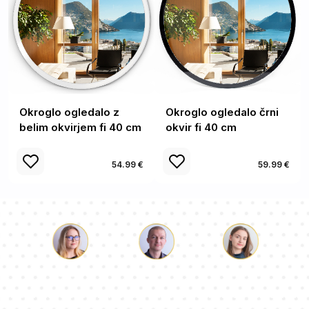
Okroglo ogledalo z
Okroglo ogledalo črni
belim okvirjem fi 40 cm
okvir fi 40 cm
54.99 €
59.99 €
Luka
Paulina
Dorotea
Naša ekipa svetovalcev bo odgovorila na vaša vprašanja!