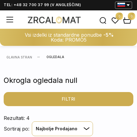
TEL: +48 32 700 37 99 (V ANGLEŠČINI)
0
0
Vsi izdelki iz standardne ponudbe
-5%
Koda: PROMO5
OGLEDALA
GLAVNA STRAN
Okrogla ogledala null
FILTRI
Rezultati: 4
Sortiraj po:
Najbolje Prodajano