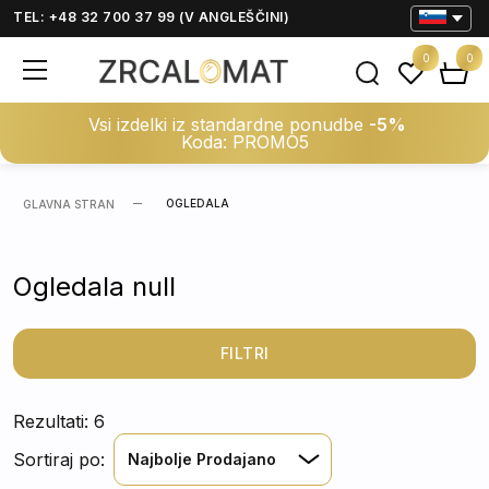
TEL: +48 32 700 37 99 (V ANGLEŠČINI)
0
0
Vsi izdelki iz standardne ponudbe
-5%
Koda: PROMO5
OGLEDALA
GLAVNA STRAN
Ogledala null
FILTRI
Rezultati: 6
Sortiraj po:
Najbolje Prodajano