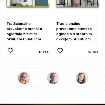
Tradicionalno
Tradicionalno
pravokotno stensko
pravokotno stensko
ogledalo z zlatim
ogledalo s srebrnim
okvirjem 60x40 cm
okvirjem 60x40 cm
47.95 €
47.95 €
Luka
Paulina
Dorotea
Naša ekipa svetovalcev bo odgovorila na vaša vprašanja!