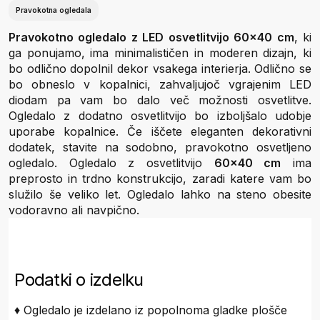
Pravokotna ogledala
Pravokotno ogledalo z LED osvetlitvijo 60x40 cm
, ki
ga ponujamo, ima minimalističen in moderen dizajn, ki
bo odlično dopolnil dekor vsakega interierja. Odlično se
bo obneslo v kopalnici, zahvaljujoč vgrajenim LED
diodam pa vam bo dalo več možnosti osvetlitve.
Ogledalo z dodatno osvetlitvijo bo izboljšalo udobje
uporabe kopalnice. Če iščete eleganten dekorativni
dodatek, stavite na sodobno, pravokotno osvetljeno
ogledalo. Ogledalo z osvetlitvijo
60x40 cm
ima
preprosto in trdno konstrukcijo, zaradi katere vam bo
služilo še veliko let. Ogledalo lahko na steno obesite
vodoravno ali navpično.
Podatki o izdelku
♦ Ogledalo je izdelano iz popolnoma gladke plošče