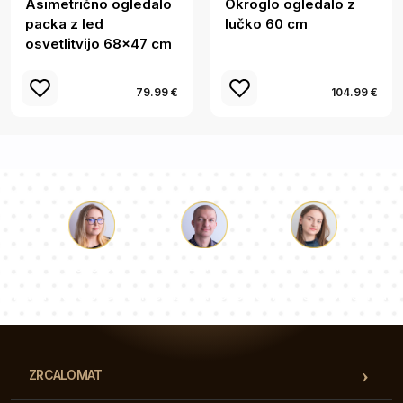
Asimetrično ogledalo
Okroglo ogledalo z
packa z led
lučko 60 cm
osvetlitvijo 68x47 cm
79.99 €
104.99 €
Luka
Paulina
Dorotea
Naša ekipa svetovalcev bo odgovorila na vaša vprašanja!
ZRCALOMAT