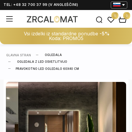
TEL: +48 32 700 37 99 (V ANGLEŠČINI)
0
0
Vsi izdelki iz standardne ponudbe
-5%
Koda: PROMO5
OGLEDALA
GLAVNA STRAN
OGLEDALA Z LED OSVETLITVIJO
PRAVOKOTNO LED OGLEDALO 60X40 CM