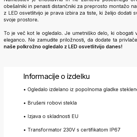
obešalniki in penasti distančniki za preprosto montažo n
z LED osvetlitvijo je prava izbira za tiste, ki želijo doda
svoje prostore.
To je več kot le ogledalo. Je umetniško delo, ki obogati 
eleganco. Ne zamudite priložnosti, da dodate ta privla
naše polkrožno ogledalo z LED osvetlitvijo danes!
Informacije o izdelku
• Ogledalo izdelano iz popolnoma gladke steklen
• Brušeni robovi stekla
• Izjava o skladnosti EU
• Transformator 230V s certifikatom IP67