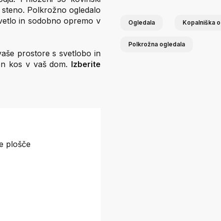
a steno. Polkrožno ogledalo
ti svetlo in sodobno opremo v
Ogledala
Kopalniška o
Polkrožna ogledala
vaše prostore s svetlobo in
čen kos v vaš dom.
Izberite
e plošče