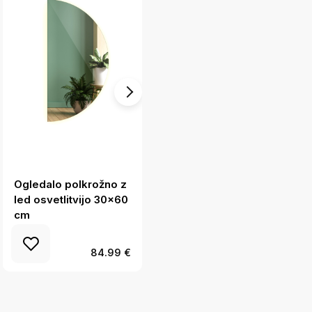
Ogledalo polkrožno z
Polkrožno stensko
led osvetlitvijo 30x60
ogledalo 25x50 cm
cm
84.99 €