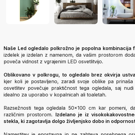
Naše Led ogledalo polkrožno je popolna kombinacija fu
izdelek je izdelan z namenom, da vašim prostorom doda
poveča vidnost z vgrajenim LED osvetlitvijo.
Oblikovano v polkrogu, to ogledalo brez okvirja ustva
kjer koli je postavljeno, zaradi svoje oblike pa prinaša
osvetlitev povečuje praktičnost tega ogledala, saj nudi 
idealno za uporabo v kopalnicah ali toaletah.
Razsežnosti tega ogledala 50x100 cm kar pomeni, da 
različnim prostorom.
Izdelano je iz visokokakovostn
stekla, ki zagotavlja dolgo življenjsko dobo in odpornost 
Namestitev je enostavna in ne zahteva posebnega orod