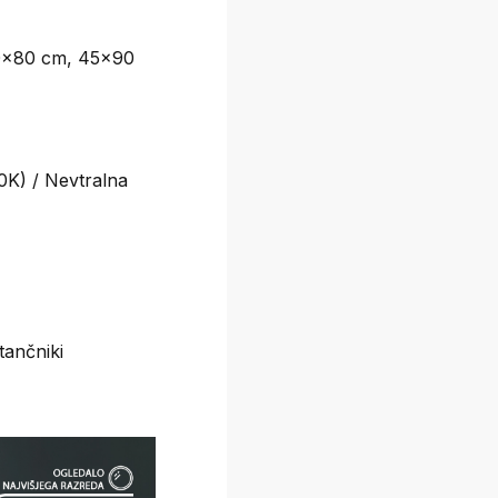
0x80 cm, 45x90
K) / Nevtralna
stančniki