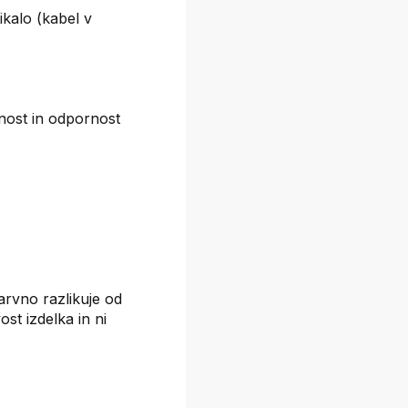
ikalo (kabel v
žnost in odpornost
barvno razlikuje od
st izdelka in ni