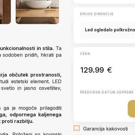
DRUGE DIMENZIJE
Led ogledalo polkrožn
nkcionalnosti in stila.
Ta
 sodoben pridih, hkrati pa
CENA
129.99
€
rja občutek prostranosti,
 tudi estetski element. LED
svetlo in jasno osvetlitev,
PREDVIDEN DATUM ODPREME
ga je mogoče prilagoditi
ega, odpornega kaljenega
proti razbitju.
Garancija kakovosti
ja. Priloženi so kovinski