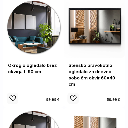
Okroglo ogledalo brez
Stensko pravokotno
okvirja fi 90 cm
ogledalo za dnevno
sobo črn okvir 60x40
cm
99.99 €
59.99 €