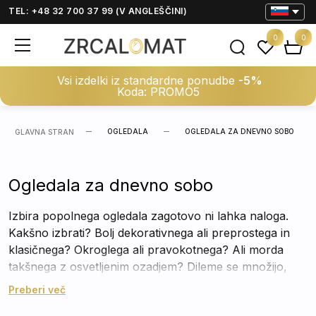
TEL: +48 32 700 37 99 (V ANGLEŠČINI)
0
0
Vsi izdelki iz standardne ponudbe
-5%
Koda: PROMO5
OGLEDALA
OGLEDALA ZA DNEVNO SOBO
GLAVNA STRAN
Ogledala za dnevno sobo
Izbira popolnega ogledala zagotovo ni lahka naloga.
Kakšno izbrati? Bolj dekorativnega ali preprostega in
klasičnega? Okroglega ali pravokotnega? Ali morda
takšnega z osvetljenim ozadjem? Dileme se množijo,
tako kot ... število odličnih rešitev v obliki elegantnih
Preberi več
ogledal, ki se bodo odlično podala povsod! Brez težave