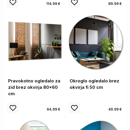
114.99 €
89.99 €
Pravokotno ogledalo za
Okroglo ogledalo brez
zid brez okvirja 80x60
okvirja fi 50 cm
cm
64.99 €
49.99 €