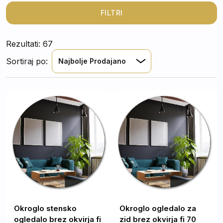
lahko najdete
ogledalo za dnevno sobo
, ki bo ureditvi
dodalo značaj.
FILTRI
Rezultati: 67
Sortiraj po:
Najbolje Prodajano
Okroglo stensko
Okroglo ogledalo za
ogledalo brez okvirja fi
zid brez okvirja fi 70