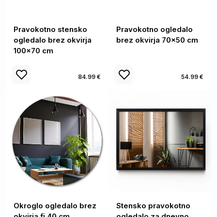
Pravokotno stensko
Pravokotno ogledalo
ogledalo brez okvirja
brez okvirja 70x50 cm
100x70 cm
84.99 €
54.99 €
Okroglo ogledalo brez
Stensko pravokotno
okvirja fi 40 cm
ogledalo za dnevno