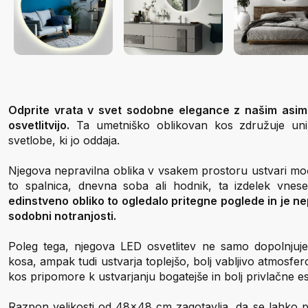
Odprite vrata v svet sodobne elegance z našim asim
osvetlitvijo.
Ta umetniško oblikovan kos združuje unik
svetlobe, ki jo oddaja.
Njegova nepravilna oblika v vsakem prostoru ustvari moč
to spalnica, dnevna soba ali hodnik, ta izdelek vnese
edinstveno obliko to ogledalo pritegne poglede in je ne
sodobni notranjosti.
Poleg tega, njegova LED osvetlitev ne samo dopolnjuje
kosa, ampak tudi ustvarja toplejšo, bolj vabljivo atmosfe
kos pripomore k ustvarjanju bogatejše in bolj privlačne 
Razpon velikosti od 48x48 cm zagotavlja, da se lahko pri