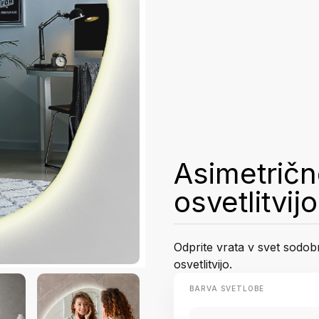
Asimetričn
osvetlitvi
Odprite vrata v svet sodo
osvetlitvijo.
BARVA SVETLOBE