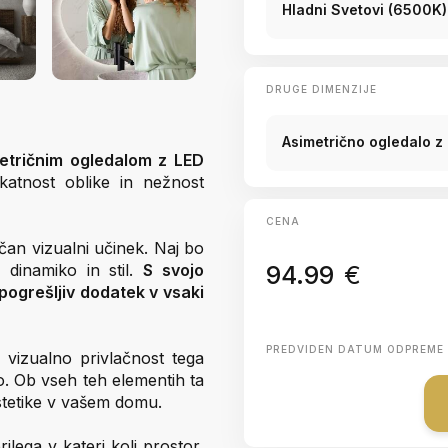
Hladni Svetovi (6500K)
DRUGE DIMENZIJE
Asimetrično ogledalo z 
etričnim ogledalom z LED
atnost oblike in nežnost
CENA
an vizualni učinek. Naj bo
 dinamiko in stil.
S svojo
94.99
€
pogrešljiv dodatek v vsaki
PREDVIDEN DATUM ODPREME
 vizualno privlačnost tega
ro. Ob vseh teh elementih ta
estetike v vašem domu.
lega v kateri koli prostor,