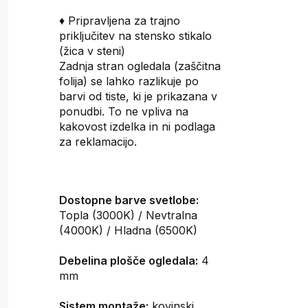
♦ Pripravljena za trajno
priključitev na stensko stikalo
(žica v steni)
Zadnja stran ogledala (zaščitna
folija) se lahko razlikuje po
barvi od tiste, ki je prikazana v
ponudbi. To ne vpliva na
kakovost izdelka in ni podlaga
za reklamacijo.
Dostopne barve svetlobe:
Topla (3000K) / Nevtralna
(4000K) / Hladna (6500K)
Debelina plošče ogledala:
4
mm
Sistem montaže:
kovinski