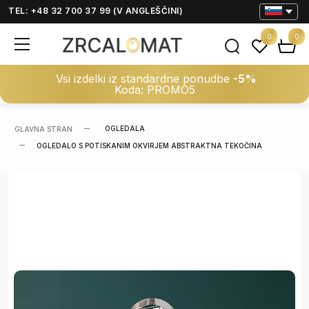
TEL: +48 32 700 37 99 (V ANGLEŠČINI)
0
0
Vsi izdelki iz standardne ponudbe
-5%
Koda: PROMO5
OGLEDALA
GLAVNA STRAN
OGLEDALO S POTISKANIM OKVIRJEM ABSTRAKTNA TEKOČINA