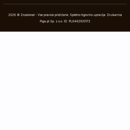
2026 © Zrcalomat - Vse pravice pridržane. Spletno trgovino upravlja: Drukarnia
Piga.pl Sp. z o.o. ID: PL6462933172