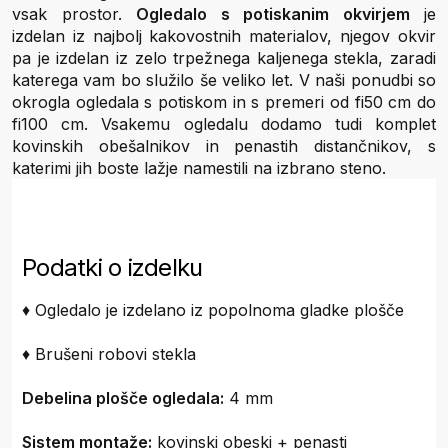
vsak prostor.
Ogledalo s potiskanim okvirjem
je
izdelan iz najbolj kakovostnih materialov, njegov okvir
pa je izdelan iz zelo trpežnega kaljenega stekla, zaradi
katerega vam bo služilo še veliko let. V naši ponudbi so
okrogla ogledala s potiskom in s premeri od fi50 cm do
fi100 cm. Vsakemu ogledalu dodamo tudi komplet
kovinskih obešalnikov in penastih distančnikov, s
katerimi jih boste lažje namestili na izbrano steno.
Podatki o izdelku
♦ Ogledalo je izdelano iz popolnoma gladke plošče
♦ Brušeni robovi stekla
Debelina plošče ogledala:
4 mm
Sistem montaže:
kovinski obeski + penasti