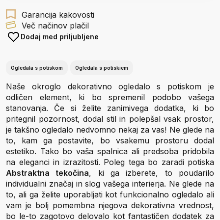
Garancija kakovosti
Več načinov plačil
Dodaj med priljubljene
Ogledala s potiskom
Ogledala s potiskiem
Naše okroglo dekorativno ogledalo s potiskom je
odličen element, ki bo spremenil podobo vašega
stanovanja. Če si želite zanimivega dodatka, ki bo
pritegnil pozornost, dodal stil in polepšal vsak prostor,
je takšno ogledalo nedvomno nekaj za vas! Ne glede na
to, kam ga postavite, bo vsakemu prostoru dodal
estetiko. Tako bo vaša spalnica ali predsoba pridobila
na eleganci in izrazitosti. Poleg tega bo zaradi potiska
Abstraktna tekočina
, ki ga izberete, to poudarilo
individualni značaj in slog vašega interierja. Ne glede na
to, ali ga želite uporabljati kot funkcionalno ogledalo ali
vam je bolj pomembna njegova dekorativna vrednost,
bo le-to zagotovo delovalo kot fantastičen dodatek za