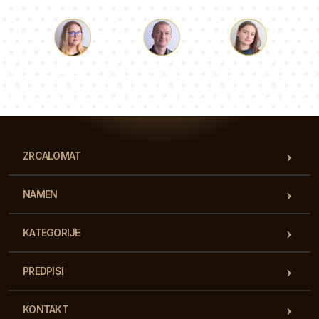
Luka
Paulina
Dorotea
Naša ekipa svetovalcev bo odgovorila na vaša vprašanja!
ZRCALOMAT
NAMEN
KATEGORIJE
PREDPISI
KONTAKT