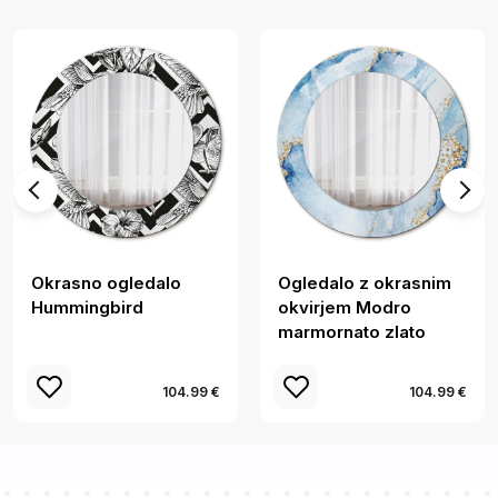
Okrasno ogledalo
Ogledalo z okrasnim
Hummingbird
okvirjem Modro
marmornato zlato
104.99 €
104.99 €