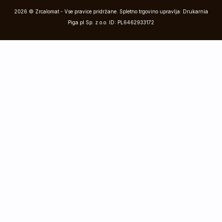
2026 © Zrcalomat - Vse pravice pridržane. Spletno trgovino upravlja: Drukarnia
Piga.pl Sp. z o.o. ID: PL6462933172