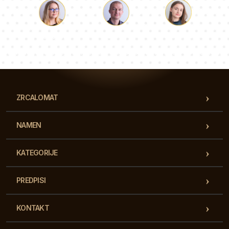
Luka
Paulina
Dorotea
Naša ekipa svetovalcev bo odgovorila na vaša vprašanja!
ZRCALOMAT
NAMEN
KATEGORIJE
PREDPISI
KONTAKT