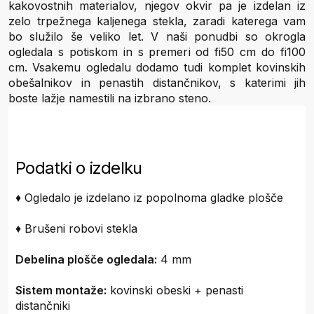
kakovostnih materialov, njegov okvir pa je izdelan iz
zelo trpežnega kaljenega stekla, zaradi katerega vam
bo služilo še veliko let. V naši ponudbi so okrogla
ogledala s potiskom in s premeri od fi50 cm do fi100
cm. Vsakemu ogledalu dodamo tudi komplet kovinskih
obešalnikov in penastih distančnikov, s katerimi jih
boste lažje namestili na izbrano steno.
Podatki o izdelku
♦ Ogledalo je izdelano iz popolnoma gladke plošče
♦ Brušeni robovi stekla
Debelina plošče ogledala:
4 mm
Sistem montaže:
kovinski obeski + penasti
distančniki