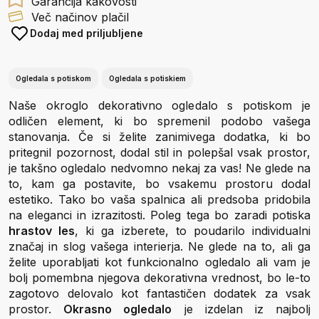
Garancija kakovosti
Več načinov plačil
Dodaj med priljubljene
Ogledala s potiskom
Ogledala s potiskiem
Naše okroglo dekorativno ogledalo s potiskom je
odličen element, ki bo spremenil podobo vašega
stanovanja. Če si želite zanimivega dodatka, ki bo
pritegnil pozornost, dodal stil in polepšal vsak prostor,
je takšno ogledalo nedvomno nekaj za vas! Ne glede na
to, kam ga postavite, bo vsakemu prostoru dodal
estetiko. Tako bo vaša spalnica ali predsoba pridobila
na eleganci in izrazitosti. Poleg tega bo zaradi potiska
hrastov les
, ki ga izberete, to poudarilo individualni
značaj in slog vašega interierja. Ne glede na to, ali ga
želite uporabljati kot funkcionalno ogledalo ali vam je
bolj pomembna njegova dekorativna vrednost, bo le-to
zagotovo delovalo kot fantastičen dodatek za vsak
prostor.
Okrasno ogledalo
je izdelan iz najbolj