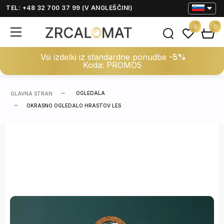
TEL: +48 32 700 37 99 (V ANGLEŠČINI)
0
0
Vsi izdelki iz standardne ponudbe
-5%
Koda: PROMO5
OGLEDALA
GLAVNA STRAN
OKRASNO OGLEDALO HRASTOV LES