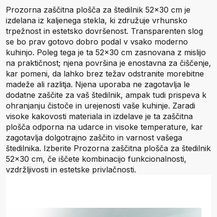
Prozorna zaščitna plošča za štedilnik 52x30 cm je
izdelana iz kaljenega stekla, ki združuje vrhunsko
trpežnost in estetsko dovršenost. Transparenten slog
se bo prav gotovo dobro podal v vsako moderno
kuhinjo. Poleg tega je ta 52x30 cm zasnovana z mislijo
na praktičnost; njena površina je enostavna za čiščenje,
kar pomeni, da lahko brez težav odstranite morebitne
madeže ali razlitja. Njena uporaba ne zagotavlja le
dodatne zaščite za vaš štedilnik, ampak tudi prispeva k
ohranjanju čistoče in urejenosti vaše kuhinje. Zaradi
visoke kakovosti materiala in izdelave je ta zaščitna
plošča odporna na udarce in visoke temperature, kar
zagotavlja dolgotrajno zaščito in varnost vašega
štedilnika. Izberite Prozorna zaščitna plošča za štedilnik
52x30 cm, če iščete kombinacijo funkcionalnosti,
vzdržljivosti in estetske privlačnosti.