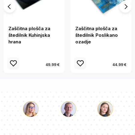
Zaščitna plošča za
Zaščitna plošča za
štedilnik Kuhinjska
štedilnik Poslikano
hrana
ozadje
49.99 €
44.99 €
Luka
Paulina
Dorotea
Naša ekipa svetovalcev bo odgovorila na vaša vprašanja!