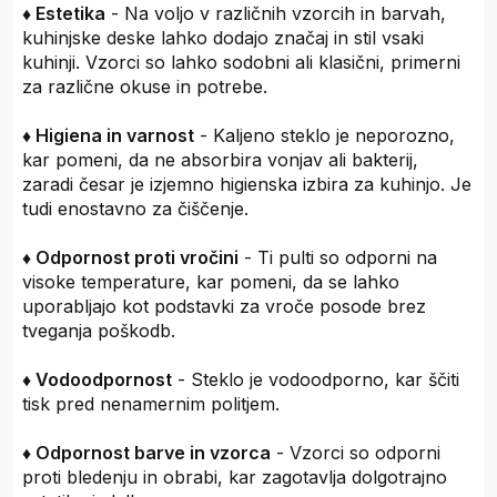
♦ Estetika
- Na voljo v različnih vzorcih in barvah,
kuhinjske deske lahko dodajo značaj in stil vsaki
kuhinji. Vzorci so lahko sodobni ali klasični, primerni
za različne okuse in potrebe.
♦ Higiena in varnost
- Kaljeno steklo je neporozno,
kar pomeni, da ne absorbira vonjav ali bakterij,
zaradi česar je izjemno higienska izbira za kuhinjo. Je
tudi enostavno za čiščenje.
♦ Odpornost proti vročini
- Ti pulti so odporni na
visoke temperature, kar pomeni, da se lahko
uporabljajo kot podstavki za vroče posode brez
tveganja poškodb.
♦ Vodoodpornost
- Steklo je vodoodporno, kar ščiti
tisk pred nenamernim politjem.
♦ Odpornost barve in vzorca
- Vzorci so odporni
proti bledenju in obrabi, kar zagotavlja dolgotrajno