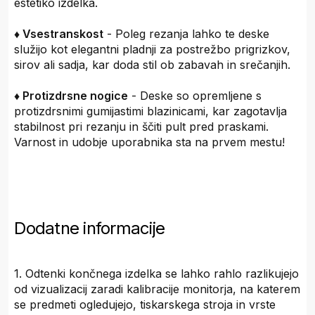
estetiko izdelka.
♦ Vsestranskost
- Poleg rezanja lahko te deske
služijo kot elegantni pladnji za postrežbo prigrizkov,
sirov ali sadja, kar doda stil ob zabavah in srečanjih.
♦ Protizdrsne nogice
- Deske so opremljene s
protizdrsnimi gumijastimi blazinicami, kar zagotavlja
stabilnost pri rezanju in ščiti pult pred praskami.
Varnost in udobje uporabnika sta na prvem mestu!
Dodatne informacije
1. Odtenki končnega izdelka se lahko rahlo razlikujejo
od vizualizacij zaradi kalibracije monitorja, na katerem
se predmeti ogledujejo, tiskarskega stroja in vrste