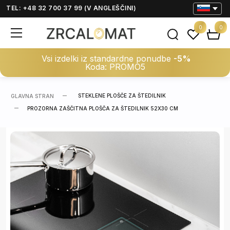
TEL: +48 32 700 37 99 (V ANGLEŠČINI)
0
0
Vsi izdelki iz standardne ponudbe
-5%
Koda: PROMO5
STEKLENE PLOŠČE ZA ŠTEDILNIK
GLAVNA STRAN
PROZORNA ZAŠČITNA PLOŠČA ZA ŠTEDILNIK 52X30 CM