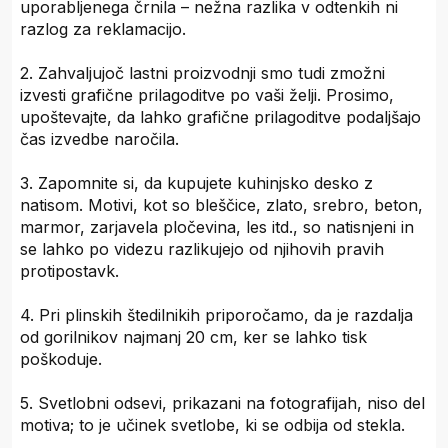
uporabljenega črnila – nežna razlika v odtenkih ni
razlog za reklamacijo.
2. Zahvaljujoč lastni proizvodnji smo tudi zmožni
izvesti grafične prilagoditve po vaši želji. Prosimo,
upoštevajte, da lahko grafične prilagoditve podaljšajo
čas izvedbe naročila.
3. Zapomnite si, da kupujete kuhinjsko desko z
natisom. Motivi, kot so bleščice, zlato, srebro, beton,
marmor, zarjavela pločevina, les itd., so natisnjeni in
se lahko po videzu razlikujejo od njihovih pravih
protipostavk.
4. Pri plinskih štedilnikih priporočamo, da je razdalja
od gorilnikov najmanj 20 cm, ker se lahko tisk
poškoduje.
5. Svetlobni odsevi, prikazani na fotografijah, niso del
motiva; to je učinek svetlobe, ki se odbija od stekla.