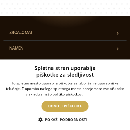
Naša ekipa svetovalcev bo odgovorila na vaša vprašanja!
ZRCALOMAT
NAMEN
KATEGORIJE
Spletna stran uporablja
piškotke za sledljivost
PREDPISI
To spletno mesto uporablja piškotke za izboljšanje uporabniške
izkušnje. Z uporabo našega spletnega mesta sprejemate vse piškotke
v skladu z našo politiko piškotkov.
Podrobnosti
KONTAKT
DOVOLI PIŠKOTKE
2026 © Zrcalomat - Vse pravice pridržane. Spletno trgovino upravlja: Drukarnia
POKAŽI PODROBNOSTI
Piga.pl Sp. z o.o. ID: PL6462933172