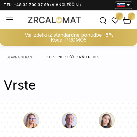
TEL: +48 32 700 37 99 (V ANGLEŠČINI)
0
0
Vsi izdelki iz standardne ponudbe
-5%
Koda: PROMO5
STEKLENE PLOŠČE ZA ŠTEDILNIK
GLAVNA STRAN
Vrste
Luka
Paulina
Dorotea