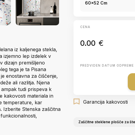
60x52 Cm
CENA
0.00
€
elana iz kaljenega stekla,
a izjemno lep izdelek v
v dizajn premišljeno
PREDVIDEN DATUM ODPREME
leg tega je ta Pisana
je enostavna za čiščenje,
že ali razlitja. Njena
, ampak tudi prispeva k
e kakovosti materiala in
Garancija kakovosti
ke temperature, kar
a. Izberite Stenska zaščitna
 funkcionalnosti,
Zaščitne steklene plošče za šte