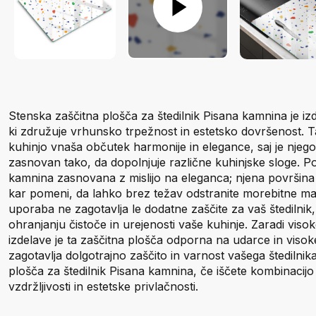
Stenska zaščitna plošča za štedilnik Pisana kamnina je izd
ki združuje vrhunsko trpežnost in estetsko dovršenost. T
kuhinjo vnaša občutek harmonije in elegance, saj je njego
zasnovan tako, da dopolnjuje različne kuhinjske sloge. Po
kamnina zasnovana z mislijo na eleganca; njena površina 
kar pomeni, da lahko brez težav odstranite morebitne made
uporaba ne zagotavlja le dodatne zaščite za vaš štedilnik
ohranjanju čistoče in urejenosti vaše kuhinje. Zaradi visok
izdelave je ta zaščitna plošča odporna na udarce in viso
zagotavlja dolgotrajno zaščito in varnost vašega štedilnik
plošča za štedilnik Pisana kamnina, če iščete kombinacijo
vzdržljivosti in estetske privlačnosti.