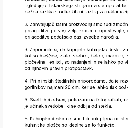
ogledujejo, tiskarskega stroja in vrste uporablje
nežna razlika v odtenkih ni razlog za reklamacij
2. Zahvaljujoč lastni proizvodnji smo tudi zmožni
prilagoditve po vaši želji. Prosimo, upoštevajte,
prilagoditve podaljšajo čas izvedbe naročila.
3. Zapomnite si, da kupujete kuhinjsko desko z 
kot so bleščice, zlato, srebro, beton, marmor, 
pločevina, les itd., so natisnjeni in se lahko po v
od njihovih pravih protipostavk.
4. Pri plinskih štedilnikih priporočamo, da je raz
gorilnikov najmanj 20 cm, ker se lahko tisk poš
5. Svetlobni odsevi, prikazani na fotografijah, ni
je učinek svetlobe, ki se odbija od stekla.
6. Kuhinjska deska ne sme biti prilepljena na st
kuhinjske plošče so idealne za to funkcijo.