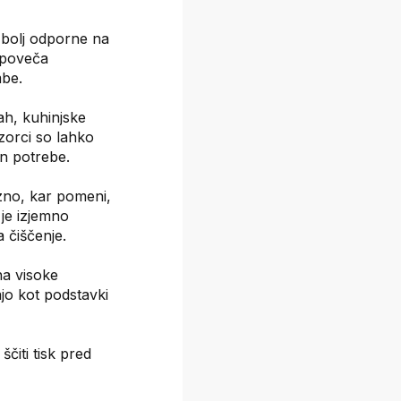
n bolj odporne na
 poveča
be.
ah, kuhinjske
Vzorci so lahko
in potrebe.
zno, kar pomeni,
 je izjemno
a čiščenje.
na visoke
jo kot podstavki
čiti tisk pred