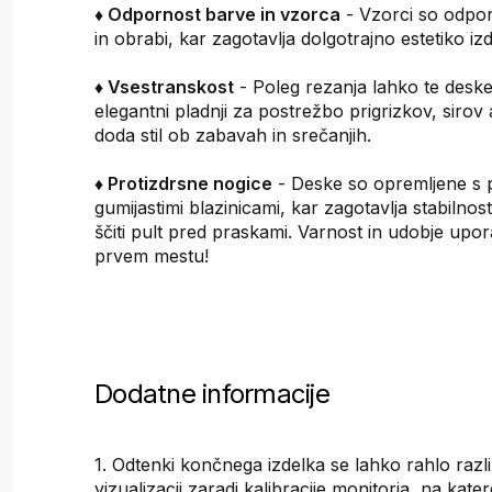
♦ Odpornost barve in vzorca
- Vzorci so odpor
in obrabi, kar zagotavlja dolgotrajno estetiko iz
♦ Vsestranskost
- Poleg rezanja lahko te deske 
elegantni pladnji za postrežbo prigrizkov, sirov a
doda stil ob zabavah in srečanjih.
♦ Protizdrsne nogice
- Deske so opremljene s p
gumijastimi blazinicami, kar zagotavlja stabilnost
ščiti pult pred praskami. Varnost in udobje upo
prvem mestu!
Dodatne informacije
1. Odtenki končnega izdelka se lahko rahlo razli
vizualizacij zaradi kalibracije monitorja, na kat