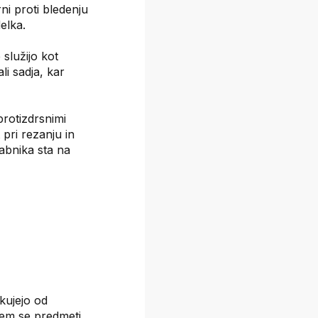
ni proti bledenju
delka.
služijo kot
li sadja, kar
rotizdrsnimi
 pri rezanju in
rabnika sta na
kujejo od
erem se predmeti