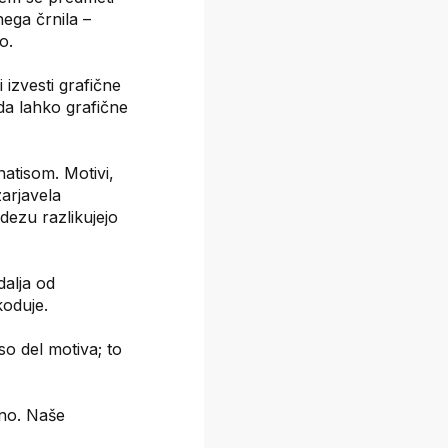
nega črnila –
o.
 izvesti grafične
 da lahko grafične
natisom. Motivi,
zarjavela
idezu razlikujejo
dalja od
koduje.
so del motiva; to
eno. Naše