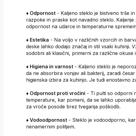
♦ Odpornost
- Kaljeno steklo je bistveno trše i
razpoke in praske kot navadno steklo. Kaljenje
odpornost na udarce in temperaturne spremem
♦ Estetika
- Na voljo v različnih vzorcih in barv
deske lahko dodajo značaj in stil vsaki kuhinji. 
sodobni ali klasični, primerni za različne okuse 
♦ Higiena in varnost
- Kaljeno steklo je neporo
da ne absorbira vonjav ali bakterij, zaradi česar
higienska izbira za kuhinjo. Je tudi enostavno z
♦ Odpornost proti vročini
- Ti pulti so odporni 
temperature, kar pomeni, da se lahko uporablja
za vroče posode brez tveganja poškodb.
♦ Vodoodpornost
- Steklo je vodoodporno, kar š
nenamernim politjem.