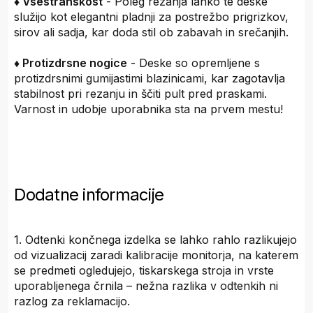
♦ Vsestranskost
- Poleg rezanja lahko te deske
služijo kot elegantni pladnji za postrežbo prigrizkov,
sirov ali sadja, kar doda stil ob zabavah in srečanjih.
♦ Protizdrsne nogice
- Deske so opremljene s
protizdrsnimi gumijastimi blazinicami, kar zagotavlja
stabilnost pri rezanju in ščiti pult pred praskami.
Varnost in udobje uporabnika sta na prvem mestu!
Dodatne informacije
1. Odtenki končnega izdelka se lahko rahlo razlikujejo
od vizualizacij zaradi kalibracije monitorja, na katerem
se predmeti ogledujejo, tiskarskega stroja in vrste
uporabljenega črnila – nežna razlika v odtenkih ni
razlog za reklamacijo.