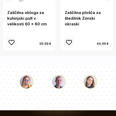
Zaščitna obloga za
Zaščitna plošča za
kuhinjski pult v
štedilnik Zimski
velikosti 60 x 60 cm
okraski
39.99 €
44.99 €
Luka
Paulina
Dorotea
Naša ekipa svetovalcev bo odgovorila na vaša vprašanja!