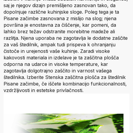
saj je njegov dizajn premišljeno zasnovan tako, da
dopolnjuje različne kuhinjske sloge. Poleg tega je ta
Pisane začimbe zasnovana z mislijo na slog; njena
površina je enostavna za čiščenje, kar pomeni, da
lahko brez težav odstranite morebitne madeže ali
razlitja. Njena uporaba ne zagotavlja le dodatne zaščite
za vaš štedilnik, ampak tudi prispeva k ohranjanju
čistoče in urejenosti vaše kuhinje. Zaradi visoke
kakovosti materiala in izdelave je ta zaščitna plošča
odporna na udarce in visoke temperature, kar
zagotavlja dolgotrajno zaščito in varnost vašega
štedilnika. Izberite Stenska zaščitna plošča za štedilnik
Pisane začimbe, če iščete kombinacijo funkcionalnosti,
vzdržljivosti in estetske privlačnosti.