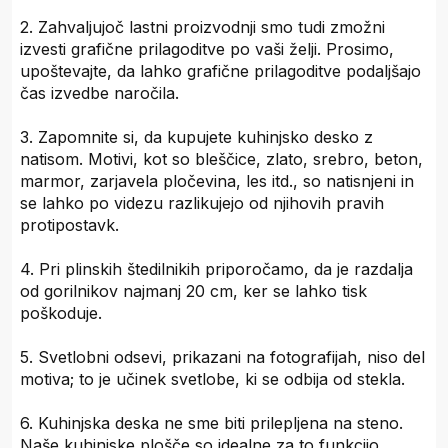
2. Zahvaljujoč lastni proizvodnji smo tudi zmožni
izvesti grafične prilagoditve po vaši želji. Prosimo,
upoštevajte, da lahko grafične prilagoditve podaljšajo
čas izvedbe naročila.
3. Zapomnite si, da kupujete kuhinjsko desko z
natisom. Motivi, kot so bleščice, zlato, srebro, beton,
marmor, zarjavela pločevina, les itd., so natisnjeni in
se lahko po videzu razlikujejo od njihovih pravih
protipostavk.
4. Pri plinskih štedilnikih priporočamo, da je razdalja
od gorilnikov najmanj 20 cm, ker se lahko tisk
poškoduje.
5. Svetlobni odsevi, prikazani na fotografijah, niso del
motiva; to je učinek svetlobe, ki se odbija od stekla.
6. Kuhinjska deska ne sme biti prilepljena na steno.
Naše kuhinjske plošče so idealne za to funkcijo.