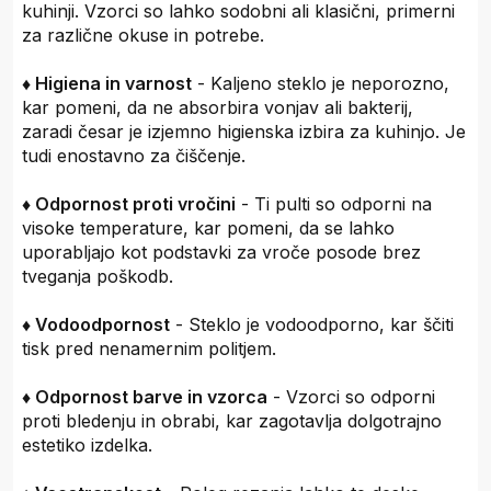
kuhinji. Vzorci so lahko sodobni ali klasični, primerni
za različne okuse in potrebe.
♦ Higiena in varnost
- Kaljeno steklo je neporozno,
kar pomeni, da ne absorbira vonjav ali bakterij,
zaradi česar je izjemno higienska izbira za kuhinjo. Je
tudi enostavno za čiščenje.
♦ Odpornost proti vročini
- Ti pulti so odporni na
visoke temperature, kar pomeni, da se lahko
uporabljajo kot podstavki za vroče posode brez
tveganja poškodb.
♦ Vodoodpornost
- Steklo je vodoodporno, kar ščiti
tisk pred nenamernim politjem.
♦ Odpornost barve in vzorca
- Vzorci so odporni
proti bledenju in obrabi, kar zagotavlja dolgotrajno
estetiko izdelka.