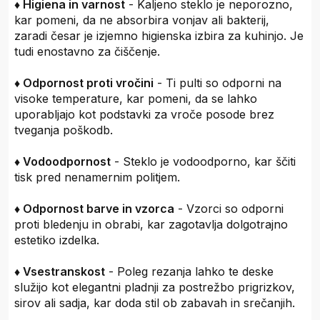
♦ Higiena in varnost
- Kaljeno steklo je neporozno,
kar pomeni, da ne absorbira vonjav ali bakterij,
zaradi česar je izjemno higienska izbira za kuhinjo. Je
tudi enostavno za čiščenje.
♦ Odpornost proti vročini
- Ti pulti so odporni na
visoke temperature, kar pomeni, da se lahko
uporabljajo kot podstavki za vroče posode brez
tveganja poškodb.
♦ Vodoodpornost
- Steklo je vodoodporno, kar ščiti
tisk pred nenamernim politjem.
♦ Odpornost barve in vzorca
- Vzorci so odporni
proti bledenju in obrabi, kar zagotavlja dolgotrajno
estetiko izdelka.
♦ Vsestranskost
- Poleg rezanja lahko te deske
služijo kot elegantni pladnji za postrežbo prigrizkov,
sirov ali sadja, kar doda stil ob zabavah in srečanjih.