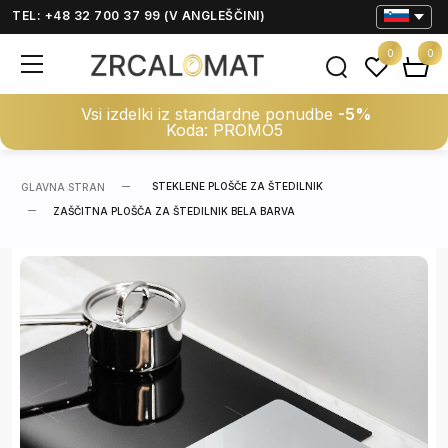
TEL: +48 32 700 37 99 (V ANGLEŠČINI)
0
0
Vsi izdelki iz standardne ponudbe
-5%
Koda: PROMO5
STEKLENE PLOŠČE ZA ŠTEDILNIK
GLAVNA STRAN
ZAŠČITNA PLOŠČA ZA ŠTEDILNIK BELA BARVA