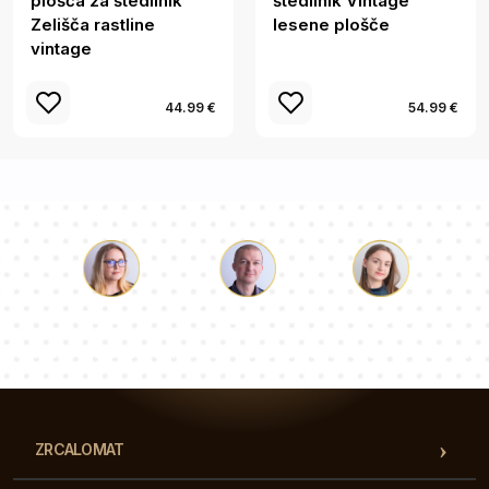
plošča za štedilnik
štedilnik Vintage
Zelišča rastline
lesene plošče
vintage
44.99 €
54.99 €
Luka
Paulina
Dorotea
Naša ekipa svetovalcev bo odgovorila na vaša vprašanja!
ZRCALOMAT