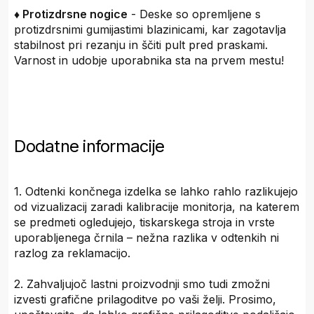
♦ Protizdrsne nogice
- Deske so opremljene s
protizdrsnimi gumijastimi blazinicami, kar zagotavlja
stabilnost pri rezanju in ščiti pult pred praskami.
Varnost in udobje uporabnika sta na prvem mestu!
Dodatne informacije
1. Odtenki končnega izdelka se lahko rahlo razlikujejo
od vizualizacij zaradi kalibracije monitorja, na katerem
se predmeti ogledujejo, tiskarskega stroja in vrste
uporabljenega črnila – nežna razlika v odtenkih ni
razlog za reklamacijo.
2. Zahvaljujoč lastni proizvodnji smo tudi zmožni
izvesti grafične prilagoditve po vaši želji. Prosimo,