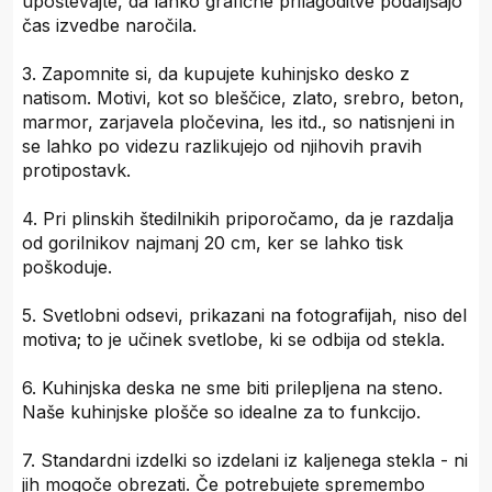
upoštevajte, da lahko grafične prilagoditve podaljšajo
čas izvedbe naročila.
3. Zapomnite si, da kupujete kuhinjsko desko z
natisom. Motivi, kot so bleščice, zlato, srebro, beton,
marmor, zarjavela pločevina, les itd., so natisnjeni in
se lahko po videzu razlikujejo od njihovih pravih
protipostavk.
4. Pri plinskih štedilnikih priporočamo, da je razdalja
od gorilnikov najmanj 20 cm, ker se lahko tisk
poškoduje.
5. Svetlobni odsevi, prikazani na fotografijah, niso del
motiva; to je učinek svetlobe, ki se odbija od stekla.
6. Kuhinjska deska ne sme biti prilepljena na steno.
Naše kuhinjske plošče so idealne za to funkcijo.
7. Standardni izdelki so izdelani iz kaljenega stekla - ni
jih mogoče obrezati. Če potrebujete spremembo