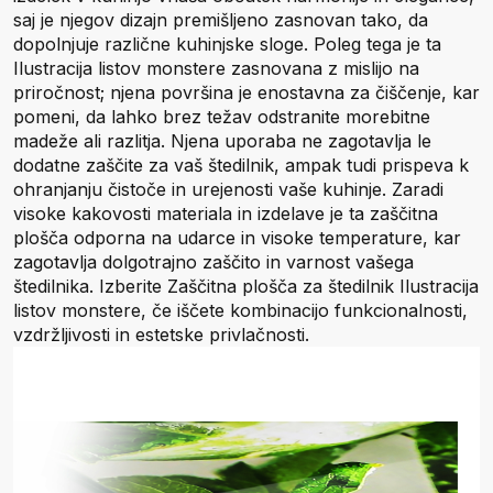
saj je njegov dizajn premišljeno zasnovan tako, da
dopolnjuje različne kuhinjske sloge. Poleg tega je ta
Ilustracija listov monstere zasnovana z mislijo na
priročnost; njena površina je enostavna za čiščenje, kar
pomeni, da lahko brez težav odstranite morebitne
madeže ali razlitja. Njena uporaba ne zagotavlja le
dodatne zaščite za vaš štedilnik, ampak tudi prispeva k
ohranjanju čistoče in urejenosti vaše kuhinje. Zaradi
visoke kakovosti materiala in izdelave je ta zaščitna
plošča odporna na udarce in visoke temperature, kar
zagotavlja dolgotrajno zaščito in varnost vašega
štedilnika. Izberite Zaščitna plošča za štedilnik Ilustracija
listov monstere, če iščete kombinacijo funkcionalnosti,
vzdržljivosti in estetske privlačnosti.