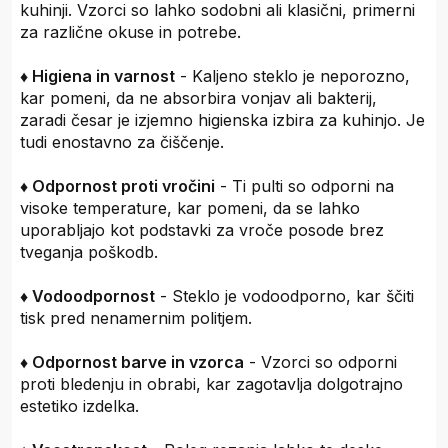
kuhinji. Vzorci so lahko sodobni ali klasični, primerni
za različne okuse in potrebe.
♦ Higiena in varnost
- Kaljeno steklo je neporozno,
kar pomeni, da ne absorbira vonjav ali bakterij,
zaradi česar je izjemno higienska izbira za kuhinjo. Je
tudi enostavno za čiščenje.
♦ Odpornost proti vročini
- Ti pulti so odporni na
visoke temperature, kar pomeni, da se lahko
uporabljajo kot podstavki za vroče posode brez
tveganja poškodb.
♦ Vodoodpornost
- Steklo je vodoodporno, kar ščiti
tisk pred nenamernim politjem.
♦ Odpornost barve in vzorca
- Vzorci so odporni
proti bledenju in obrabi, kar zagotavlja dolgotrajno
estetiko izdelka.