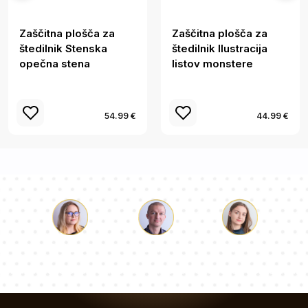
Zaščitna plošča za
Zaščitna plošča za
štedilnik Stenska
štedilnik Ilustracija
opečna stena
listov monstere
54.99 €
44.99 €
Luka
Paulina
Dorotea
Naša ekipa svetovalcev bo odgovorila na vaša vprašanja!