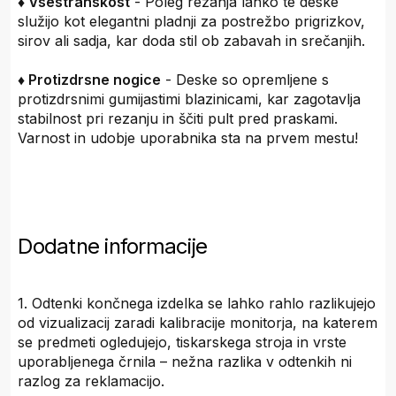
♦ Vsestranskost
- Poleg rezanja lahko te deske
služijo kot elegantni pladnji za postrežbo prigrizkov,
sirov ali sadja, kar doda stil ob zabavah in srečanjih.
♦ Protizdrsne nogice
- Deske so opremljene s
protizdrsnimi gumijastimi blazinicami, kar zagotavlja
stabilnost pri rezanju in ščiti pult pred praskami.
Varnost in udobje uporabnika sta na prvem mestu!
Dodatne informacije
1. Odtenki končnega izdelka se lahko rahlo razlikujejo
od vizualizacij zaradi kalibracije monitorja, na katerem
se predmeti ogledujejo, tiskarskega stroja in vrste
uporabljenega črnila – nežna razlika v odtenkih ni
razlog za reklamacijo.