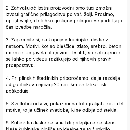
2. Zahvaljujoč lastni proizvodnji smo tudi zmožni
izvesti grafične prilagoditve po vaši želji. Prosimo,
upoštevajte, da lahko grafične prilagoditve podaljšajo
čas izvedbe naročila.
3. Zapomnite si, da kupujete kuhinjsko desko z
natisom. Motivi, kot so bleščice, zlato, srebro, beton,
marmor, zarjavela pločevina, les itd., so natisnjeni in
se lahko po videzu razlikujejo od njihovih pravih
protipostavk.
4. Pri plinskih štedilnikih priporočamo, da je razdalja
od gorilnikov najmanj 20 cm, ker se lahko tisk
poškoduje.
5. Svetlobni odsevi, prikazani na fotografijah, niso del
motiva; to je učinek svetlobe, ki se odbija od stekla.
6. Kuhinjska deska ne sme biti prilepljena na steno.
Naše kuhinjske plošče so idealne za to funkcijo.