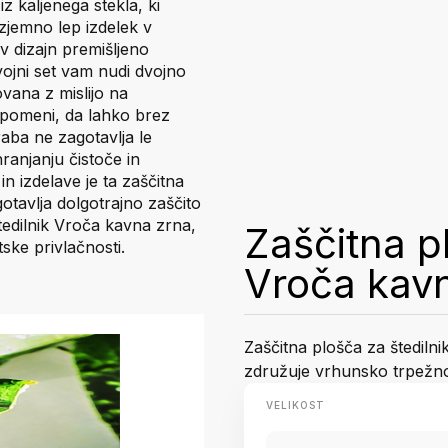
z kaljenega stekla, ki
zjemno lep izdelek v
v dizajn premišljeno
vojni set vam nudi dvojno
vana z mislijo na
r pomeni, da lahko brez
raba ne zagotavlja le
ranjanju čistoče in
in izdelave je ta zaščitna
tavlja dolgotrajno zaščito
štedilnik Vroča kavna zrna,
Zaščitna p
tske privlačnosti.
Vroča kav
Zaščitna plošča za štedilni
združuje vrhunsko trpežno
VELIKOST