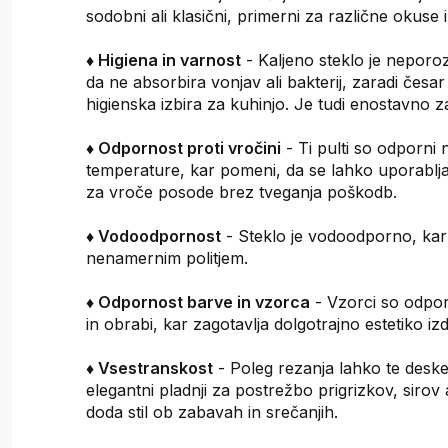
sodobni ali klasični, primerni za različne okuse 
♦ Higiena in varnost
- Kaljeno steklo je neporo
da ne absorbira vonjav ali bakterij, zaradi česar
higienska izbira za kuhinjo. Je tudi enostavno z
♦ Odpornost proti vročini
- Ti pulti so odporni 
temperature, kar pomeni, da se lahko uporablja
za vroče posode brez tveganja poškodb.
♦ Vodoodpornost
- Steklo je vodoodporno, kar š
nenamernim politjem.
♦ Odpornost barve in vzorca
- Vzorci so odpor
in obrabi, kar zagotavlja dolgotrajno estetiko iz
♦ Vsestranskost
- Poleg rezanja lahko te deske 
elegantni pladnji za postrežbo prigrizkov, sirov a
doda stil ob zabavah in srečanjih.