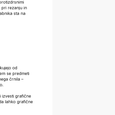
rotizdrsnimi
 pri rezanju in
rabnika sta na
kujejo od
erem se predmeti
nega črnila –
o.
 izvesti grafične
 da lahko grafične