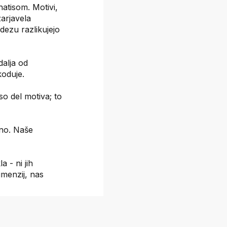
natisom. Motivi,
zarjavela
idezu razlikujejo
dalja od
koduje.
so del motiva; to
eno. Naše
a - ni jih
menzij, nas