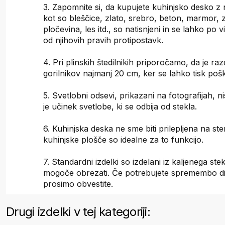
3. Zapomnite si, da kupujete kuhinjsko desko z 
kot so bleščice, zlato, srebro, beton, marmor, 
pločevina, les itd., so natisnjeni in se lahko po v
od njihovih pravih protipostavk.
4. Pri plinskih štedilnikih priporočamo, da je raz
gorilnikov najmanj 20 cm, ker se lahko tisk poš
5. Svetlobni odsevi, prikazani na fotografijah, ni
je učinek svetlobe, ki se odbija od stekla.
6. Kuhinjska deska ne sme biti prilepljena na st
kuhinjske plošče so idealne za to funkcijo.
7. Standardni izdelki so izdelani iz kaljenega stekl
mogoče obrezati. Če potrebujete spremembo di
prosimo obvestite.
Drugi izdelki v tej kategoriji: