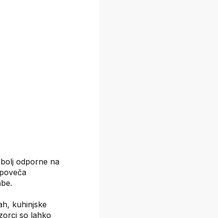
n bolj odporne na
 poveča
be.
ah, kuhinjske
Vzorci so lahko