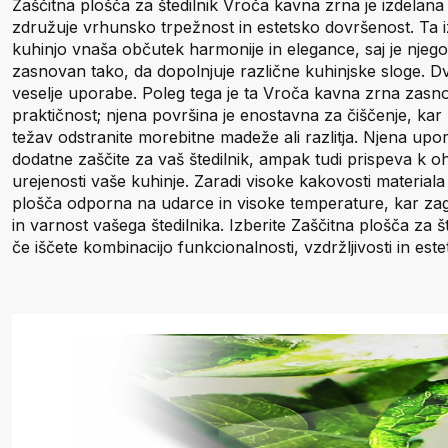
Zaščitna plošča za štedilnik Vroča kavna zrna je izdelana i
združuje vrhunsko trpežnost in estetsko dovršenost. Ta i
kuhinjo vnaša občutek harmonije in elegance, saj je njego
zasnovan tako, da dopolnjuje različne kuhinjske sloge. D
veselje uporabe. Poleg tega je ta Vroča kavna zrna zasno
praktičnost; njena površina je enostavna za čiščenje, ka
težav odstranite morebitne madeže ali razlitja. Njena upo
dodatne zaščite za vaš štedilnik, ampak tudi prispeva k oh
urejenosti vaše kuhinje. Zaradi visoke kakovosti materiala 
plošča odporna na udarce in visoke temperature, kar zago
in varnost vašega štedilnika. Izberite Zaščitna plošča za 
če iščete kombinacijo funkcionalnosti, vzdržljivosti in este