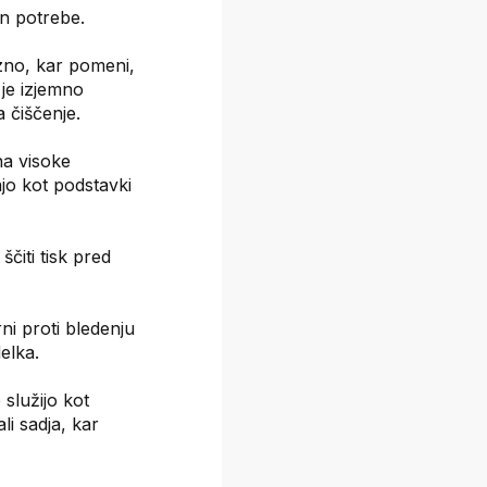
in potrebe.
zno, kar pomeni,
 je izjemno
a čiščenje.
na visoke
jo kot podstavki
čiti tisk pred
ni proti bledenju
delka.
služijo kot
li sadja, kar