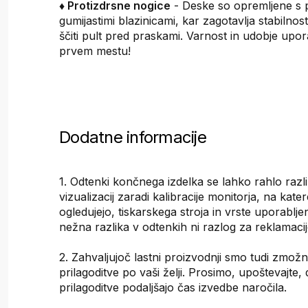
♦ Protizdrsne nogice
- Deske so opremljene s p
gumijastimi blazinicami, kar zagotavlja stabilnost
ščiti pult pred praskami. Varnost in udobje upo
prvem mestu!
Dodatne informacije
1. Odtenki končnega izdelka se lahko rahlo razli
vizualizacij zaradi kalibracije monitorja, na kat
ogledujejo, tiskarskega stroja in vrste uporablje
nežna razlika v odtenkih ni razlog za reklamacij
2. Zahvaljujoč lastni proizvodnji smo tudi zmožni
prilagoditve po vaši želji. Prosimo, upoštevajte,
prilagoditve podaljšajo čas izvedbe naročila.