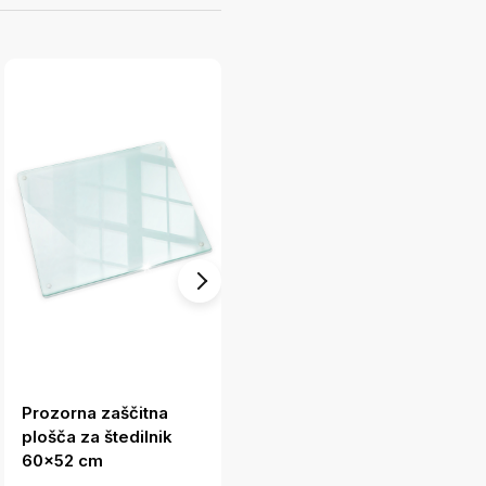
Prozorna zaščitna
Zaščitna plošča za
plošča za štedilnik
štedilnik Ilustracija
60x52 cm
listov monstere