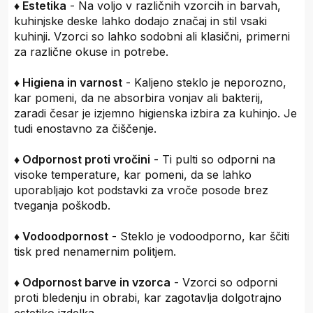
♦ Estetika
- Na voljo v različnih vzorcih in barvah,
kuhinjske deske lahko dodajo značaj in stil vsaki
kuhinji. Vzorci so lahko sodobni ali klasični, primerni
za različne okuse in potrebe.
♦ Higiena in varnost
- Kaljeno steklo je neporozno,
kar pomeni, da ne absorbira vonjav ali bakterij,
zaradi česar je izjemno higienska izbira za kuhinjo. Je
tudi enostavno za čiščenje.
♦ Odpornost proti vročini
- Ti pulti so odporni na
visoke temperature, kar pomeni, da se lahko
uporabljajo kot podstavki za vroče posode brez
tveganja poškodb.
♦ Vodoodpornost
- Steklo je vodoodporno, kar ščiti
tisk pred nenamernim politjem.
♦ Odpornost barve in vzorca
- Vzorci so odporni
proti bledenju in obrabi, kar zagotavlja dolgotrajno