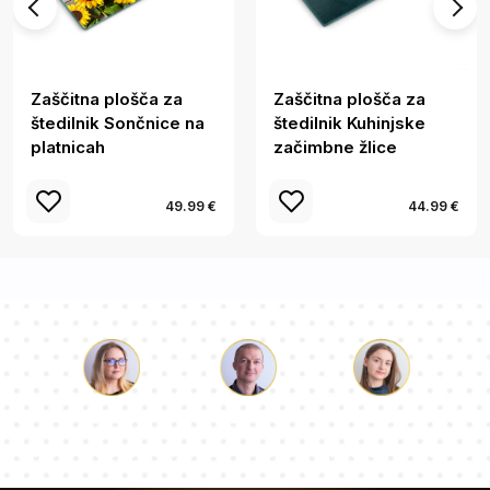
Zaščitna plošča za
Zaščitna plošča za
štedilnik Sončnice na
štedilnik Kuhinjske
platnicah
začimbne žlice
49.99 €
44.99 €
Luka
Paulina
Dorotea
Naša ekipa svetovalcev bo odgovorila na vaša vprašanja!