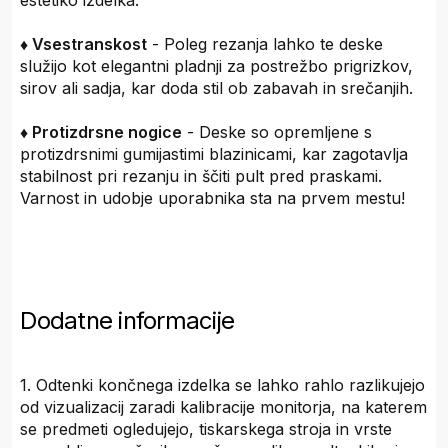
estetiko izdelka.
♦ Vsestranskost
- Poleg rezanja lahko te deske
služijo kot elegantni pladnji za postrežbo prigrizkov,
sirov ali sadja, kar doda stil ob zabavah in srečanjih.
♦ Protizdrsne nogice
- Deske so opremljene s
protizdrsnimi gumijastimi blazinicami, kar zagotavlja
stabilnost pri rezanju in ščiti pult pred praskami.
Varnost in udobje uporabnika sta na prvem mestu!
Dodatne informacije
1. Odtenki končnega izdelka se lahko rahlo razlikujejo
od vizualizacij zaradi kalibracije monitorja, na katerem
se predmeti ogledujejo, tiskarskega stroja in vrste