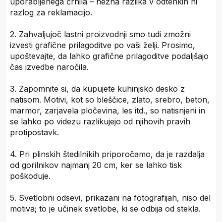
uporabljenega črnila – nežna razlika v odtenkih ni
razlog za reklamacijo.
2. Zahvaljujoč lastni proizvodnji smo tudi zmožni
izvesti grafične prilagoditve po vaši želji. Prosimo,
upoštevajte, da lahko grafične prilagoditve podaljšajo
čas izvedbe naročila.
3. Zapomnite si, da kupujete kuhinjsko desko z
natisom. Motivi, kot so bleščice, zlato, srebro, beton,
marmor, zarjavela pločevina, les itd., so natisnjeni in
se lahko po videzu razlikujejo od njihovih pravih
protipostavk.
4. Pri plinskih štedilnikih priporočamo, da je razdalja
od gorilnikov najmanj 20 cm, ker se lahko tisk
poškoduje.
5. Svetlobni odsevi, prikazani na fotografijah, niso del
motiva; to je učinek svetlobe, ki se odbija od stekla.