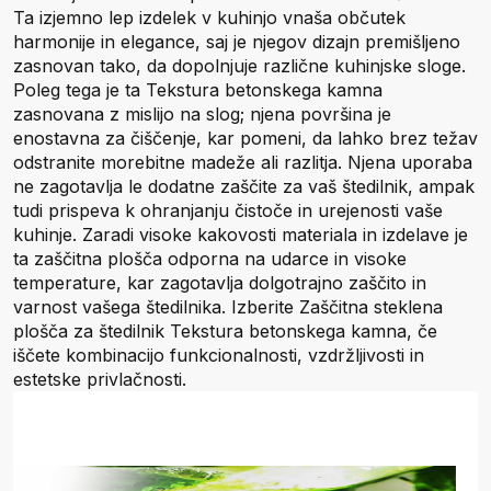
Ta izjemno lep izdelek v kuhinjo vnaša občutek
harmonije in elegance, saj je njegov dizajn premišljeno
zasnovan tako, da dopolnjuje različne kuhinjske sloge.
Poleg tega je ta Tekstura betonskega kamna
zasnovana z mislijo na slog; njena površina je
enostavna za čiščenje, kar pomeni, da lahko brez težav
odstranite morebitne madeže ali razlitja. Njena uporaba
ne zagotavlja le dodatne zaščite za vaš štedilnik, ampak
tudi prispeva k ohranjanju čistoče in urejenosti vaše
kuhinje. Zaradi visoke kakovosti materiala in izdelave je
ta zaščitna plošča odporna na udarce in visoke
temperature, kar zagotavlja dolgotrajno zaščito in
varnost vašega štedilnika. Izberite Zaščitna steklena
plošča za štedilnik Tekstura betonskega kamna, če
iščete kombinacijo funkcionalnosti, vzdržljivosti in
estetske privlačnosti.