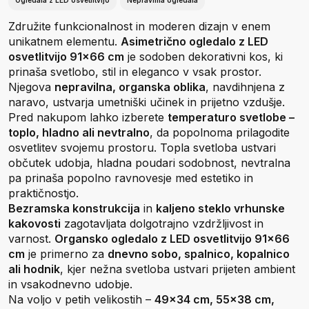
Ogledala z LED osvetlitvijo
Nepravilna ogledala
Združite funkcionalnost in moderen dizajn v enem
unikatnem elementu.
Asimetrično ogledalo z LED
osvetlitvijo 91x66 cm
je sodoben dekorativni kos, ki
prinaša svetlobo, stil in eleganco v vsak prostor.
Njegova
nepravilna, organska oblika
, navdihnjena z
naravo, ustvarja umetniški učinek in prijetno vzdušje.
Pred nakupom lahko izberete
temperaturo svetlobe –
toplo, hladno ali nevtralno
, da popolnoma prilagodite
osvetlitev svojemu prostoru. Topla svetloba ustvari
občutek udobja, hladna poudari sodobnost, nevtralna
pa prinaša popolno ravnovesje med estetiko in
praktičnostjo.
Bezramska konstrukcija
in
kaljeno steklo vrhunske
kakovosti
zagotavljata dolgotrajno vzdržljivost in
varnost.
Organsko ogledalo z LED osvetlitvijo 91x66
cm
je primerno za
dnevno sobo, spalnico, kopalnico
ali hodnik
, kjer nežna svetloba ustvari prijeten ambient
in vsakodnevno udobje.
Na voljo v petih velikostih –
49x34 cm, 55x38 cm,