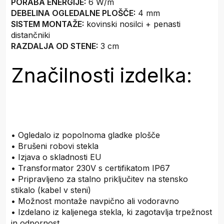
PORABA ENERGIJE:
6 W/m
DEBELINA OGLEDALNE PLOŠČE:
4 mm
SISTEM MONTAŽE:
kovinski nosilci + penasti
distančniki
RAZDALJA OD STENE:
3 cm
Značilnosti izdelka:
• Ogledalo iz popolnoma gladke plošče
• Brušeni robovi stekla
• Izjava o skladnosti EU
• Transformator 230V s certifikatom IP67
• Pripravljeno za stalno priključitev na stensko
stikalo (kabel v steni)
• Možnost montaže navpično ali vodoravno
• Izdelano iz kaljenega stekla, ki zagotavlja trpežnost
in odpornost