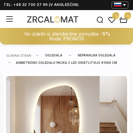
TEL: +48 32 700 37 99 (V ANGLEŠČINI)
0
0
Vsi izdelki iz standardne ponudbe
-5%
Koda: PROMO5
OGLEDALA
NEPRAVILNA OGLEDALA
GLAVNA STRAN
ASIMETRIČNO OGLEDALO PACKA Z LED OSVETLITVIJO 91X66 CM