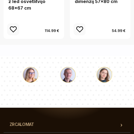
z led osvetlitvijo
dimenzij 57x80 cm
68x67 cm
114.99 €
54.99 €
Luka
Paulina
Dorotea
Naša ekipa svetovalcev bo odgovorila na vaša vprašanja!
ZRCALOMAT