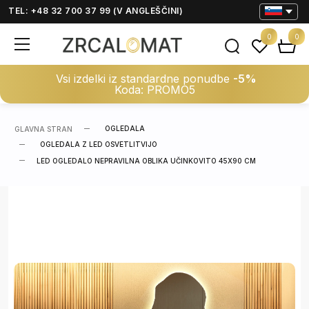
TEL: +48 32 700 37 99 (V ANGLEŠČINI)
0
0
Vsi izdelki iz standardne ponudbe
-5%
Koda: PROMO5
OGLEDALA
GLAVNA STRAN
OGLEDALA Z LED OSVETLITVIJO
LED OGLEDALO NEPRAVILNA OBLIKA UČINKOVITO 45X90 CM