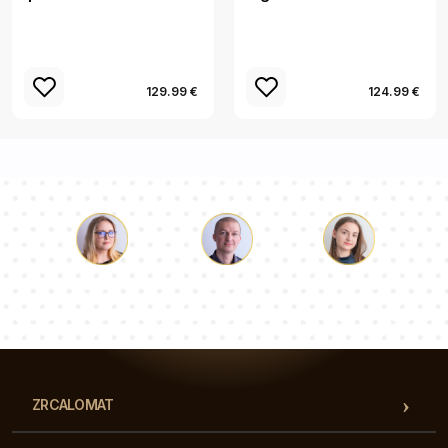
129.99 €
124.99 €
Luka
Paulina
Dorotea
Naša ekipa svetovalcev bo odgovorila na vaša vprašanja!
ZRCALOMAT