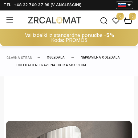
TEL: +48 32 700 37 99 (V ANGLEŠČINI)
0
0
Vsi izdelki iz standardne ponudbe
-5%
Koda: PROMO5
OGLEDALA
NEPRAVILNA OGLEDALA
GLAVNA STRAN
OGLEDALO NEPRAVILNA OBLIKA 58X58 CM