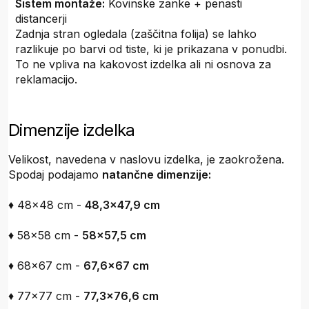
Sistem montaže:
Kovinske zanke + penasti
distancerji
Zadnja stran ogledala (zaščitna folija) se lahko
razlikuje po barvi od tiste, ki je prikazana v ponudbi.
To ne vpliva na kakovost izdelka ali ni osnova za
reklamacijo.
Dimenzije izdelka
Velikost, navedena v naslovu izdelka, je zaokrožena.
Spodaj podajamo
natančne dimenzije:
♦ 48x48 cm -
48,3x47,9 cm
♦ 58x58 cm -
58x57,5 cm
♦ 68x67 cm -
67,6x67 cm
♦ 77x77 cm -
77,3x76,6 cm