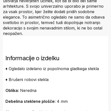
ustvarja neverjeten učinek, kot da bi bilo del same
arhitekture. S svojo univerzalno uporabo je primerno
za vsak prostor, kjer želite dodati pridih sodobne
elegance. To asimetrično ogledalo ne samo da odseva
svetlobo in prostor, temveč tudi dopolnjuje notranjo
dekoracijo s svojim nenavadnim stilom, ki ne bo ostal
neopažen.
Informacije o izdelku
♦ Ogledalo izdelano iz popolnoma gladkega stekla
♦ Brušeni robovi stekla
Oblika:
Neredna
Debelina steklene plošče:
4 mm