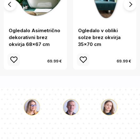
Ogledalo Asimetrično
Ogledalo v obliki
dekorativni brez
solze brez okvirja
okvirja 68x67 cm
35x70 cm
69.99 €
69.99 €
Luka
Paulina
Dorotea
Naša ekipa svetovalcev bo odgovorila na vaša vprašanja!