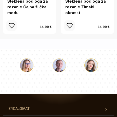
Steklena podloga za
Steklena podloga za
rezanje Čajna žlička
rezanje Zimski
medu
okraski
44.99 €
44.99 €
Luka
Paulina
Dorotea
Naša ekipa svetovalcev bo odgovorila na vaša vprašanja!
ZRCALOMAT