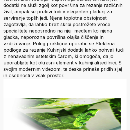
dodatki ne služi zgolj kot površina za rezanje različnih
živil, ampak se prelevi tudi v eleganten pladenj za
serviranje toplih jedi. Njena toplotna obstojnost
zagotavlja, da lahko brez skrbi postrežete vroče
specialitete neposredno na njej, medtem ko njena
gladka, neporozna površina olajša čiščenje in
vzdrževanje. Poleg praktične uporabe se Steklena
podloga za rezanje Kuhinjski dodatki lahko pohvali tudi
z nenavadnim estetskim čarom, ki omogoča, da jo
uporabljate kot okrasni element v kuhinji ali jedilnici. S
svojim modernim videzom, ta deska prinaša pridih sijaj
in osebnosti v vsak prostor.