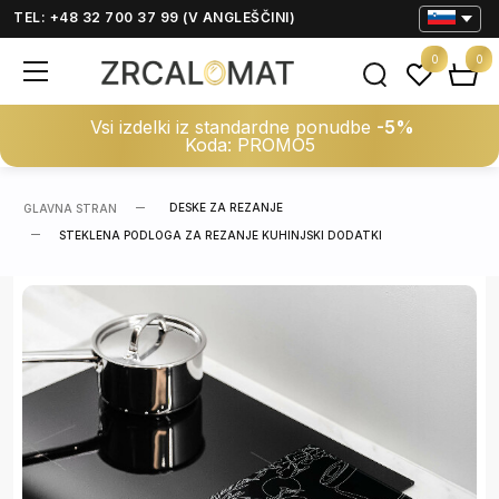
TEL: +48 32 700 37 99 (V ANGLEŠČINI)
0
0
Vsi izdelki iz standardne ponudbe
-5%
Koda: PROMO5
DESKE ZA REZANJE
GLAVNA STRAN
STEKLENA PODLOGA ZA REZANJE KUHINJSKI DODATKI