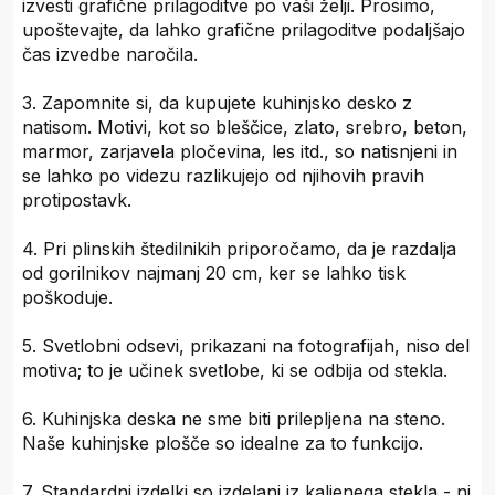
izvesti grafične prilagoditve po vaši želji. Prosimo,
upoštevajte, da lahko grafične prilagoditve podaljšajo
čas izvedbe naročila.
3. Zapomnite si, da kupujete kuhinjsko desko z
natisom. Motivi, kot so bleščice, zlato, srebro, beton,
marmor, zarjavela pločevina, les itd., so natisnjeni in
se lahko po videzu razlikujejo od njihovih pravih
protipostavk.
4. Pri plinskih štedilnikih priporočamo, da je razdalja
od gorilnikov najmanj 20 cm, ker se lahko tisk
poškoduje.
5. Svetlobni odsevi, prikazani na fotografijah, niso del
motiva; to je učinek svetlobe, ki se odbija od stekla.
6. Kuhinjska deska ne sme biti prilepljena na steno.
Naše kuhinjske plošče so idealne za to funkcijo.
7. Standardni izdelki so izdelani iz kaljenega stekla - ni