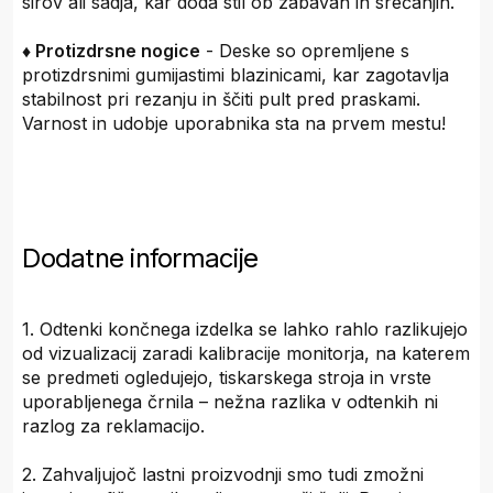
sirov ali sadja, kar doda stil ob zabavah in srečanjih.
♦ Protizdrsne nogice
- Deske so opremljene s
protizdrsnimi gumijastimi blazinicami, kar zagotavlja
stabilnost pri rezanju in ščiti pult pred praskami.
Varnost in udobje uporabnika sta na prvem mestu!
Dodatne informacije
1. Odtenki končnega izdelka se lahko rahlo razlikujejo
od vizualizacij zaradi kalibracije monitorja, na katerem
se predmeti ogledujejo, tiskarskega stroja in vrste
uporabljenega črnila – nežna razlika v odtenkih ni
razlog za reklamacijo.
2. Zahvaljujoč lastni proizvodnji smo tudi zmožni