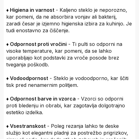
♦ Higiena in varnost
- Kaljeno steklo je neporozno,
kar pomeni, da ne absorbira vonjav ali bakterij,
zaradi česar je izjemno higienska izbira za kuhinjo. Je
tudi enostavno za čiščenje.
♦ Odpornost proti vročini
- Ti pulti so odporni na
visoke temperature, kar pomeni, da se lahko
uporabljajo kot podstavki za vroče posode brez
tveganja poškodb.
♦ Vodoodpornost
- Steklo je vodoodporno, kar ščiti
tisk pred nenamernim politjem.
♦ Odpornost barve in vzorca
- Vzorci so odporni
proti bledenju in obrabi, kar zagotavlja dolgotrajno
estetiko izdelka.
♦ Vsestranskost
- Poleg rezanja lahko te deske
služijo kot elegantni pladnji za postrežbo prigrizkov,