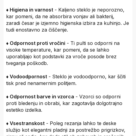
♦ Higiena in varnost
- Kaljeno steklo je neporozno,
kar pomeni, da ne absorbira vonjav ali bakterij,
zaradi česar je izjemno higienska izbira za kuhinjo. Je
tudi enostavno za čiščenje.
♦ Odpornost proti vročini
- Ti pulti so odporni na
visoke temperature, kar pomeni, da se lahko
uporabljajo kot podstavki za vroče posode brez
tveganja poškodb.
♦ Vodoodpornost
- Steklo je vodoodporno, kar ščiti
tisk pred nenamernim politjem.
♦ Odpornost barve in vzorca
- Vzorci so odporni
proti bledenju in obrabi, kar zagotavlja dolgotrajno
estetiko izdelka.
♦ Vsestranskost
- Poleg rezanja lahko te deske
služijo kot elegantni pladnji za postrežbo prigrizkov,