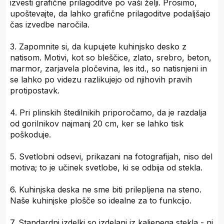
izvesti grafične prilagoditve po vaši želji. Prosimo,
upoštevajte, da lahko grafične prilagoditve podaljšajo
čas izvedbe naročila.
3. Zapomnite si, da kupujete kuhinjsko desko z
natisom. Motivi, kot so bleščice, zlato, srebro, beton,
marmor, zarjavela pločevina, les itd., so natisnjeni in
se lahko po videzu razlikujejo od njihovih pravih
protipostavk.
4. Pri plinskih štedilnikih priporočamo, da je razdalja
od gorilnikov najmanj 20 cm, ker se lahko tisk
poškoduje.
5. Svetlobni odsevi, prikazani na fotografijah, niso del
motiva; to je učinek svetlobe, ki se odbija od stekla.
6. Kuhinjska deska ne sme biti prilepljena na steno.
Naše kuhinjske plošče so idealne za to funkcijo.
7. Standardni izdelki so izdelani iz kaljenega stekla - ni