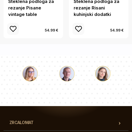
Steklena podloga za
Steklena podloga za
rezanje Pisane
rezanje Risani
vintage table
kuhinjski dodatki
54.99 €
54.99 €
Luka
Paulina
Dorotea
Naša ekipa svetovalcev bo odgovorila na vaša vprašanja!
ZRCALOMAT