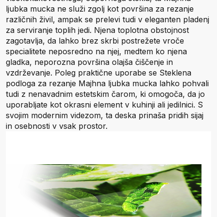
ljubka mucka ne služi zgolj kot površina za rezanje
različnih živil, ampak se prelevi tudi v eleganten pladenj
za serviranje toplih jedi. Njena toplotna obstojnost
zagotavlja, da lahko brez skrbi postrežete vroče
specialitete neposredno na njej, medtem ko njena
gladka, neporozna površina olajša čiščenje in
vzdrževanje. Poleg praktične uporabe se Steklena
podloga za rezanje Majhna ljubka mucka lahko pohvali
tudi z nenavadnim estetskim čarom, ki omogoča, da jo
uporabljate kot okrasni element v kuhinji ali jedilnici. S
svojim modernim videzom, ta deska prinaša pridih sijaj
in osebnosti v vsak prostor.