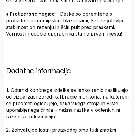
sirov ali sadja, kar doda stil ob zabavah in srečanjih.
♦ Protizdrsne nogice
- Deske so opremljene s
protizdrsnimi gumijastimi blazinicami, kar zagotavlja
stabilnost pri rezanju in ščiti pult pred praskami.
Varnost in udobje uporabnika sta na prvem mestu!
Dodatne informacije
1. Odtenki končnega izdelka se lahko rahlo razlikujejo
od vizualizacij zaradi kalibracije monitorja, na katerem
se predmeti ogledujejo, tiskarskega stroja in vrste
uporabljenega črnila – nežna razlika v odtenkih ni
razlog za reklamacijo.
2. Zahvaljujoč lastni proizvodnji smo tudi zmožni