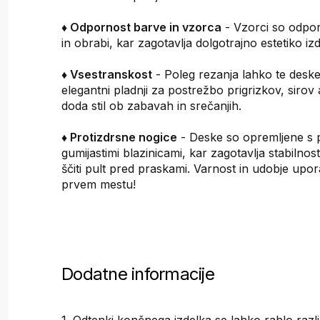
♦ Odpornost barve in vzorca
- Vzorci so odpor
in obrabi, kar zagotavlja dolgotrajno estetiko iz
♦ Vsestranskost
- Poleg rezanja lahko te deske 
elegantni pladnji za postrežbo prigrizkov, sirov a
doda stil ob zabavah in srečanjih.
♦ Protizdrsne nogice
- Deske so opremljene s p
gumijastimi blazinicami, kar zagotavlja stabilnost
ščiti pult pred praskami. Varnost in udobje upo
prvem mestu!
Dodatne informacije