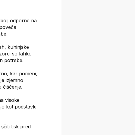
n bolj odporne na
 poveča
be.
ah, kuhinjske
Vzorci so lahko
in potrebe.
zno, kar pomeni,
 je izjemno
a čiščenje.
na visoke
jo kot podstavki
čiti tisk pred