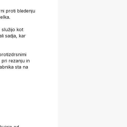
ni proti bledenju
delka.
služijo kot
li sadja, kar
rotizdrsnimi
 pri rezanju in
rabnika sta na