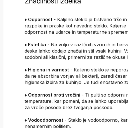
Značilnosti izdelka
♦ Odpornost
- Kaljeno steklo je bistveno trše i
razpoke in praske kot navadno steklo. Kaljenje
odpornost na udarce in temperaturne spremem
♦ Estetika
- Na voljo v različnih vzorcih in barv
deske lahko dodajo značaj in stil vsaki kuhinji. 
sodobni ali klasični, primerni za različne okuse 
♦ Higiena in varnost
- Kaljeno steklo je neporo
da ne absorbira vonjav ali bakterij, zaradi česar
higienska izbira za kuhinjo. Je tudi enostavno z
♦ Odpornost proti vročini
- Ti pulti so odporni 
temperature, kar pomeni, da se lahko uporablja
za vroče posode brez tveganja poškodb.
♦ Vodoodpornost
- Steklo je vodoodporno, kar š
nenamernim politjem.