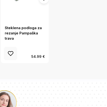
Steklena podloga za
Steklena podloga za
rezanje Pampaška
rezanje Velikonočni
trava
okraski
54.99 €
Naša ekipa sve