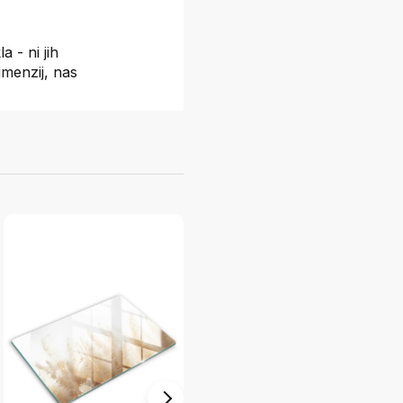
a - ni jih
menzij, nas