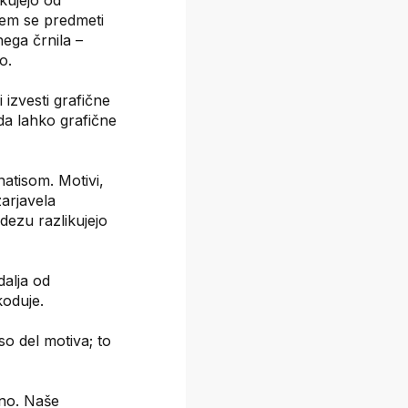
kujejo od
erem se predmeti
nega črnila –
o.
 izvesti grafične
 da lahko grafične
natisom. Motivi,
zarjavela
idezu razlikujejo
dalja od
koduje.
so del motiva; to
eno. Naše