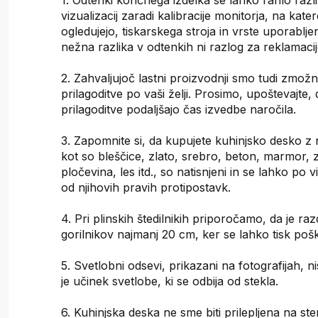
1. Odtenki končnega izdelka se lahko rahlo razli
vizualizacij zaradi kalibracije monitorja, na kat
ogledujejo, tiskarskega stroja in vrste uporablje
nežna razlika v odtenkih ni razlog za reklamacij
2. Zahvaljujoč lastni proizvodnji smo tudi zmožni
prilagoditve po vaši želji. Prosimo, upoštevajte,
prilagoditve podaljšajo čas izvedbe naročila.
3. Zapomnite si, da kupujete kuhinjsko desko z 
kot so bleščice, zlato, srebro, beton, marmor, 
pločevina, les itd., so natisnjeni in se lahko po v
od njihovih pravih protipostavk.
4. Pri plinskih štedilnikih priporočamo, da je raz
gorilnikov najmanj 20 cm, ker se lahko tisk poš
5. Svetlobni odsevi, prikazani na fotografijah, ni
je učinek svetlobe, ki se odbija od stekla.
6. Kuhinjska deska ne sme biti prilepljena na st