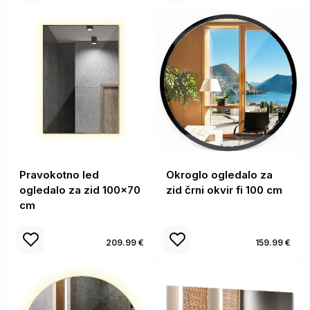
Pravokotno led
Okroglo ogledalo za
ogledalo za zid 100x70
zid črni okvir fi 100 cm
cm
209.99 €
159.99 €