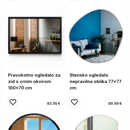
Pravokotno ogledalo za
Stensko ogledalo
zid s crnim okvirom
nepravilna oblika 77x77
100x70 cm
cm
83.95 €
89.99 €