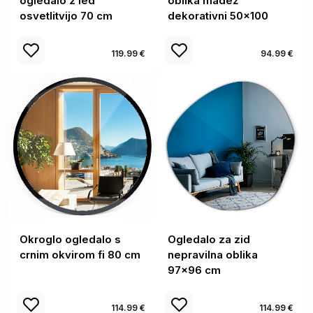
ogledalo z led
oblika madež
osvetlitvijo 70 cm
dekorativni 50x100
119.99 €
94.99 €
Okroglo ogledalo s
Ogledalo za zid
crnim okvirom fi 80 cm
nepravilna oblika
97x96 cm
114.99 €
114.99 €