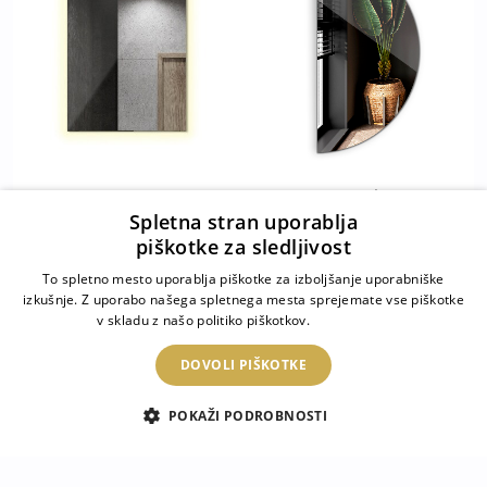
Pravokotno ogledalo z
Ogledalo za zid
Spletna stran uporablja
lučko 70x50 cm
polkrožno 40x80 cm
piškotke za sledljivost
To spletno mesto uporablja piškotke za izboljšanje uporabniške
144.99 €
74.99 €
izkušnje. Z uporabo našega spletnega mesta sprejemate vse piškotke
v skladu z našo politiko piškotkov.
Podrobnosti
DOVOLI PIŠKOTKE
POKAŽI PODROBNOSTI