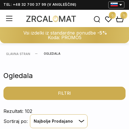
TEL: +48 32 700 37 99 (V ANGLEŠČINI)
0
0
Vsi izdelki iz standardne ponudbe
-5%
Koda: PROMO5
OGLEDALA
GLAVNA STRAN
Ogledala
FILTRI
Rezultati: 102
Sortiraj po:
Najbolje Prodajano