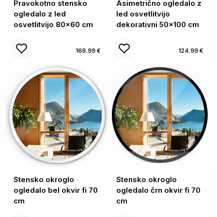
Pravokotno stensko
Asimetrično ogledalo z
ogledalo z led
led osvetlitvijo
osvetlitvijo 80x60 cm
dekorativni 50x100 cm
169.99 €
124.99 €
Stensko okroglo
Stensko okroglo
ogledalo bel okvir fi 70
ogledalo črn okvir fi 70
cm
cm